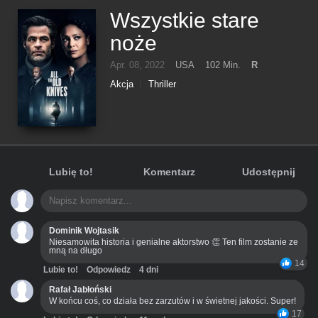
Wszystkie stare
noże
Apr. 08, 2022
USA
102 Min.
R
Akcja
Thriller
Lubię to!
Komentarz
Udostępnij
Dominik Wojtasik
Niesamowita historia i genialne aktorstwo 👏 Ten film zostanie ze
mną na długo
14
Lubie to!
Odpowiedz
4 dni
Rafał Jabłoński
W końcu coś, co działa bez zarzutów i w świetnej jakości. Super!
17