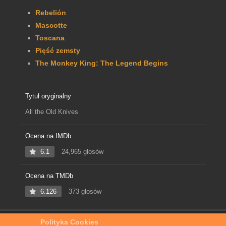
Rebelión
Mascotte
Toscana
Pięść zemsty
The Monkey King: The Legend Begins
Tytuł oryginalny
All the Old Knives
Ocena na IMDb
6.1
24,965 głosów
Ocena na TMDb
6.126
373 głosów
Polityka Cookies
Home
Film Online
Wszystkie stare noże