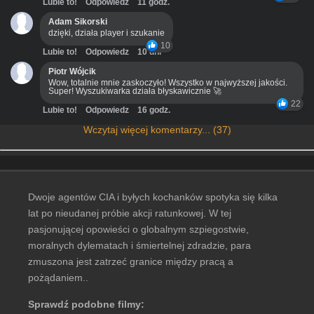
Lubie to!
Odpowiedz
11 godz.
Adam Sikorski
dzięki, działa player i szukanie
10
Lubie to!
Odpowiedz
10 dni
Piotr Wójcik
Wow, totalnie mnie zaskoczyło! Wszystko w najwyższej jakości.
Super! Wyszukiwarka działa błyskawicznie 🚀
22
Lubie to!
Odpowiedz
16 godz.
Wczytaj więcej komentarzy... (37)
Dwoje agentów CIA i byłych kochanków spotyka się kilka
lat po nieudanej próbie akcji ratunkowej. W tej
pasjonującej opowieści o globalnym szpiegostwie,
moralnych dylematach i śmiertelnej zdradzie, para
zmuszona jest zatrzeć granice między pracą a
pożądaniem..
Sprawdź podobne filmy: