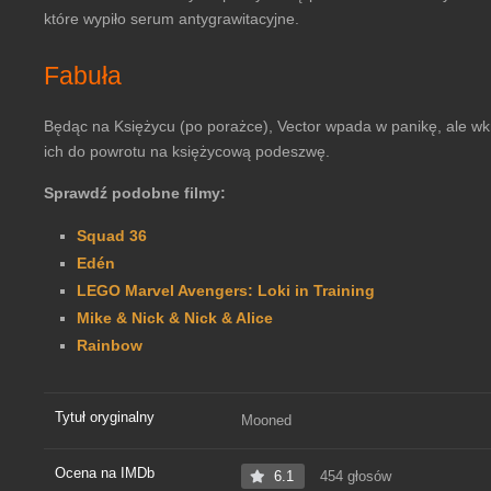
które wypiło serum antygrawitacyjne.
Fabuła
Będąc na Księżycu (po porażce), Vector wpada w panikę, ale wk
ich do powrotu na księżycową podeszwę.
Sprawdź podobne filmy:
Squad 36
Edén
LEGO Marvel Avengers: Loki in Training
Mike & Nick & Nick & Alice
Rainbow
Tytuł oryginalny
Mooned
Ocena na IMDb
6.1
454 głosów