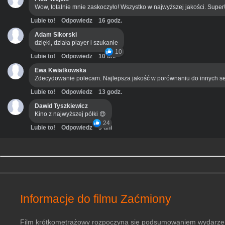
Wow, totalnie mnie zaskoczyło! Wszystko w najwyższej jakości. Super
Lubie to!
Odpowiedz
16 godz.
Adam Sikorski
dzięki, działa player i szukanie
10
Lubie to!
Odpowiedz
10 dni
Ewa Kwiatkowska
Zdecydowanie polecam. Najlepsza jakość w porównaniu do innych se
Lubie to!
Odpowiedz
13 godz.
Dawid Tyszkiewicz
Kino z najwyższej półki 😍
24
Lubie to!
Odpowiedz
3 dni
Informacje do filmu Zaćmiony
Film krótkometrażowy rozpoczyna się podsumowaniem wydarzeń z