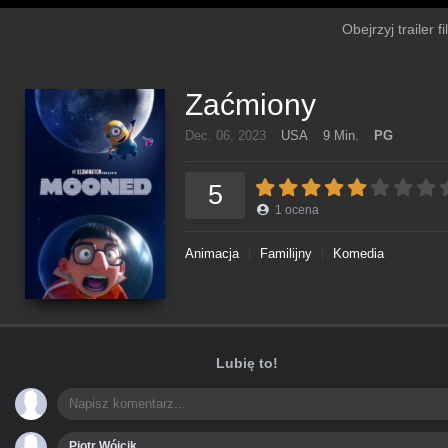
Obejrzyj trailer 
Zaćmiony
Dec. 06, 2023
USA
9 Min.
PG
5
1
ocena
Animacja
Familijny
Komedia
Lubię to!
Piotr Wójcik