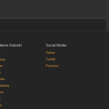
larne Gatunki
Social Media
a
Twitter
acja
Tumblr
at
Pinterest
r
dia
godowy
ns
i
er