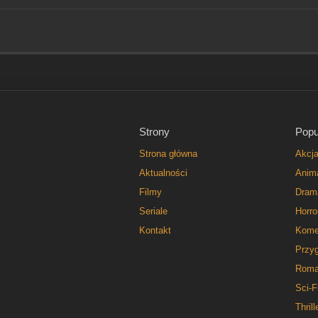
Strony
Popu
Strona główna
Akcj
Aktualności
Anim
Filmy
Dram
Seriale
Horro
Kontakt
Kome
Przy
Roma
Sci-F
Thrill