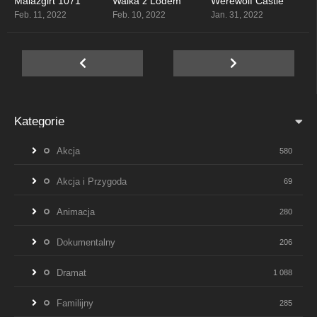
Malazgirt 1071
Walka z Lodem
Werewolf Castle
4.6
6.5
4.1
Feb. 11, 2022
Feb. 10, 2022
Jan. 31, 2022
Kategorie
Akcja
580
Akcja i Przygoda
69
Animacja
280
Dokumentalny
206
Dramat
1 088
Familijny
285