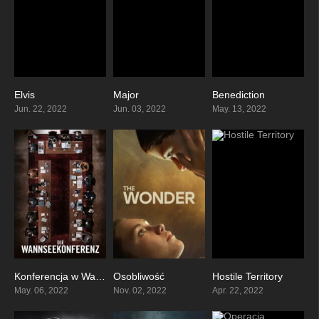
Elvis
Major
Benediction
7.4
8.2
6.7
Jun. 22, 2022
Jun. 03, 2022
May. 13, 2022
Konferencja w Wannsee
Osobliwość
Hostile Territory
7.5
7.1
4.6
May. 06, 2022
Nov. 02, 2022
Apr. 22, 2022