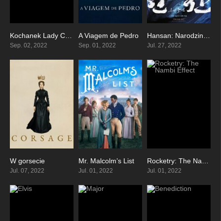
Kochanek Lady Chatterley
A Viagem de Pedro
Hansan: Narodziny Smoka
7
7
6.6
Sep. 02, 2022
Sep. 01, 2022
Jul. 27, 2022
W gorsecie
Mr. Malcolm’s List
Rocketry: The Nambi Effect
6.6
5.8
8.8
Jul. 07, 2022
Jul. 01, 2022
Jul. 01, 2022