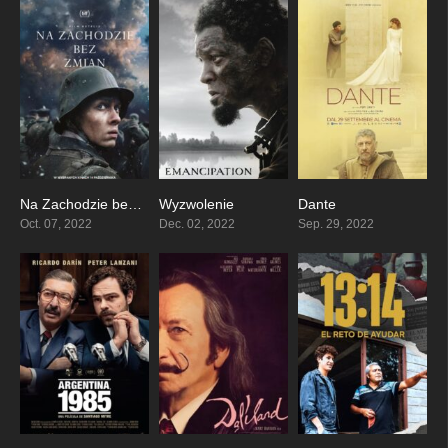
Na Zachodzie bez zmian
Wyzwolenie
Dante
7.9
0
6
Oct. 07, 2022
Dec. 02, 2022
Sep. 29, 2022