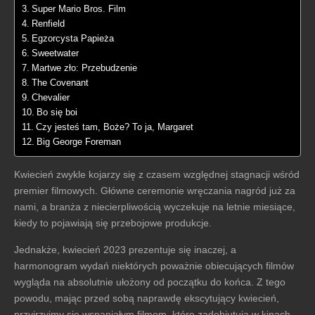
Super Mario Bros. Film
Renfield
Egzorcysta Papieża
Sweetwater
Martwe zło: Przebudzenie
The Covenant
Chevalier
Bo się boi
Czy jesteś tam, Boże? To ja, Margaret
Big George Foreman
Kwiecień zwykle kojarzy się z czasem względnej stagnacji wśród
premier filmowych. Główne ceremonie wręczania nagród już za
nami, a branża z niecierpliwością wyczekuje na letnie miesiące,
kiedy to pojawiają się przebojowe produkcje.
Jednakże, kwiecień 2023 prezentuje się inaczej, a
harmonogram wydań niektórych poważnie obiecujących filmów
wygląda na absolutnie ułożony od początku do końca. Z tego
powodu, mając przed sobą naprawdę ekscytujący kwiecień,
przyjrzyjmy się wspaniałym filmom, które zadebiutują w kinach.