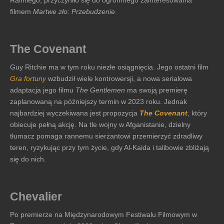
Raimiego, przyczyniło się do ogromnego zainteresowania
filmem
Martwe zło: Przebudzenie
.
The Covenant
Guy Ritchie ma w tym roku niezłe osiągnięcia. Jego ostatni film
Gra fortuny
wzbudził wiele kontrowersji, a nowa serialowa
adaptacja jego filmu
The Gentlemen
ma swoją premierę
zaplanowaną na późniejszy termin w 2023 roku. Jednak
najbardziej wyczekiwana jest propozycja
The Covenant
, który
obiecuje pełną akcję. Na tle wojny w Afganistanie, dzielny
tłumacz pomaga rannemu sierżantowi przemierzyć zdradliwy
teren, ryzykując przy tym życie, gdy Al-Kaida i talibowie zbliżają
się do nich.
Chevalier
Po premierze na Międzynarodowym Festiwalu Filmowym w