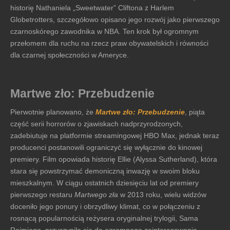
historię Nathaniela „Sweetwater” Cliftona z Harlem
Globetrotters, szczegółowo opisano jego rozwój jako pierwszego
czarnoskórego zawodnika w NBA. Ten krok był ogromnym
przełomem dla ruchu na rzecz praw obywatelskich i równości
dla czarnej społeczności w Ameryce.
Martwe zło: Przebudzenie
Pierwotnie planowano, że
Martwe zło: Przebudzenie
, piąta
część serii horrorów o zjawiskach nadprzyrodzonych,
zadebiutuje na platformie streamingowej HBO Max, jednak teraz
producenci postanowili ograniczyć się wyłącznie do kinowej
premiery. Film opowiada historię Ellie (Alyssa Sutherland), która
stara się powstrzymać demoniczną inwazję w swoim bloku
mieszkalnym. W ciągu ostatnich dziesięciu lat od premiery
pierwszego restaru
Martwego zła
w 2013 roku, wielu widzów
doceniło jego ponury i obrzydliwy klimat, co w połączeniu z
rosnącą popularnością reżysera oryginalnej trylogii, Sama