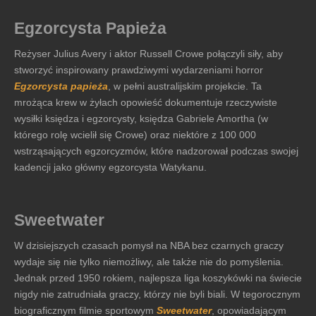
Egzorcysta Papieża
Reżyser Julius Avery i aktor Russell Crowe połączyli siły, aby
stworzyć inspirowany prawdziwymi wydarzeniami horror
Egzorcysta papieża
, w pełni australijskim projekcie. Ta
mrożąca krew w żyłach opowieść dokumentuje rzeczywiste
wysiłki księdza i egzorcysty, księdza Gabriele Amortha (w
którego rolę wcielił się Crowe) oraz niektóre z 100 000
wstrząsających egzorcyzmów, które nadzorował podczas swojej
kadencji jako główny egzorcysta Watykanu.
Sweetwater
W dzisiejszych czasach pomysł na NBA bez czarnych graczy
wydaje się nie tylko niemożliwy, ale także nie do pomyślenia.
Jednak przed 1950 rokiem, najlepsza liga koszykówki na świecie
nigdy nie zatrudniała graczy, którzy nie byli biali. W tegorocznym
biograficznym filmie sportowym
Sweetwater
, opowiadającym