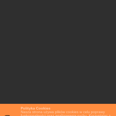
Polityka Cookies
Nasza strona używa plików cookies w celu poprawy
funkcjonalności oraz analizowania ruchu. Korzystając z