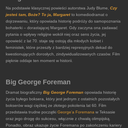
Na podstawie klasycznej powieści autorstwa Judy Blume,
Czy
jesteś tam, Boże? To ja, Margaret
to komediodramat o
dojrzewaniu, który opowiada historię podróży do samopoznania
bohaterki – dorastającej Margaret. Gdy zaczyna ona zadawać
pytania o wpływy religijne wokół niej oraz sens życia, jej
opowieść z lat 70. staje się ostoją dla młodych kobiet i
feministek, które przeszły z bardziej represyjnych dekad do
kwestionujących dorosłych, zindywidualizowanych czasów. Film
pięknie oddaje ten moment w historii.
Big George Foreman
Dramat biograficzny
Big George Foreman
opowiada historię
życia byłego boksera, który jest jednym z ostatnich pozostałych
bokserów wagi ciężkiej ze złotego pokolenia lat 60. Film
przedstawia trudne początki
George’a Foremana
w Teksasie
oraz jego drogę do sukcesu, włącznie z chwałą olimpijską.
Ponadto, obraz ukazuje życie Foremana po zakończeniu kariery