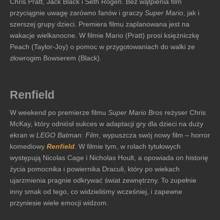
Chris Pratt, Jack Black i Seth Rogen. Bez wątpienia film
przyciągnie uwagę zarówno fanów i graczy
Super Mario
, jak i
szerszej grupy dzieci. Premiera filmu zaplanowana jest na
wakacje wielkanocne. W filmie Mario (Pratt) prosi księżniczkę
Peach (Taylor-Joy) o pomoc w przygotowaniach do walki ze
złowrogim Bowserem (Black).
Renfield
W weekend po premierze filmu
Super Mario Bros
reżyser Chris
McKay, który odniósł sukces w adaptacji gry dla dzieci na duży
ekran w
LEGO Batman: Film
, wypuszcza swój nowy film – horror
komediowy
Renfield
. W filmie tym, w rolach tytułowych
występują Nicolas Cage i Nicholas Hoult, a opowiada on historię
życia pomocnika i powiernika Draculi, który po wiekach
ujarzmienia pragnie odkrywać świat zewnętrzny. To zupełnie
inny smak od tego, co widzieliśmy wcześniej, i zapewne
przyniesie wiele emocji widzom.