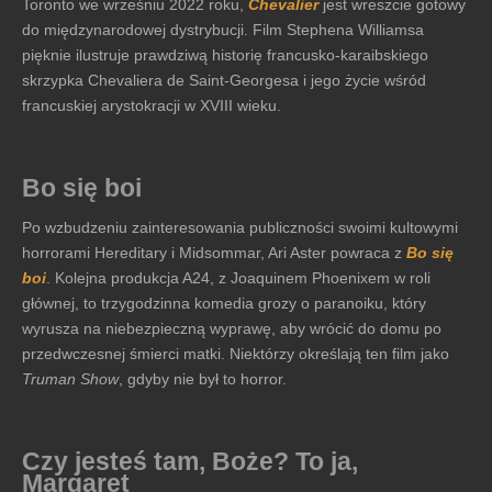
Toronto we wrześniu 2022 roku,
Chevalier
jest wreszcie gotowy
do międzynarodowej dystrybucji. Film Stephena Williamsa
pięknie ilustruje prawdziwą historię francusko-karaibskiego
skrzypka Chevaliera de Saint-Georgesa i jego życie wśród
francuskiej arystokracji w XVIII wieku.
Bo się boi
Po wzbudzeniu zainteresowania publiczności swoimi kultowymi
horrorami Hereditary i Midsommar, Ari Aster powraca z
Bo się
boi
. Kolejna produkcja A24, z Joaquinem Phoenixem w roli
głównej, to trzygodzinna komedia grozy o paranoiku, który
wyrusza na niebezpieczną wyprawę, aby wrócić do domu po
przedwczesnej śmierci matki. Niektórzy określają ten film jako
Truman Show
, gdyby nie był to horror.
Czy jesteś tam, Boże? To ja,
Margaret