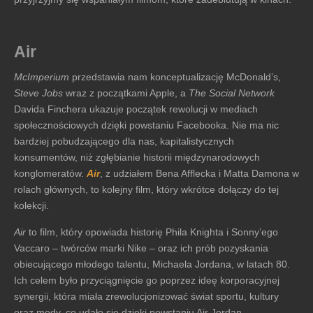
Air
McImperium
przedstawia nam konceptualizację McDonald’s,
Steve Jobs
wraz z początkami Apple, a
The Social Network
Davida Finchera ukazuje początek rewolucji w mediach
społecznościowych dzięki powstaniu Facebooka. Nie ma nic
bardziej pobudzającego dla nas, kapitalistycznych
konsumentów, niż zgłębianie historii międzynarodowych
konglomeratów.
Air
, z udziałem Bena Afflecka i Matta Damona w
rolach głównych, to kolejny film, który wkrótce dołączy do tej
kolekcji.
Air
to film, który opowiada historię Phila Knighta i Sonny’ego
Vaccaro – twórców marki Nike – oraz ich prób pozyskania
obiecującego młodego talentu, Michaela Jordana, w latach 80.
Ich celem było przyciągnięcie go poprzez ideę korporacyjnej
synergii, która miała zrewolucjonizować świat sportu, kultury
oraz mody, co udało się dzięki powstaniu Air Jordan.