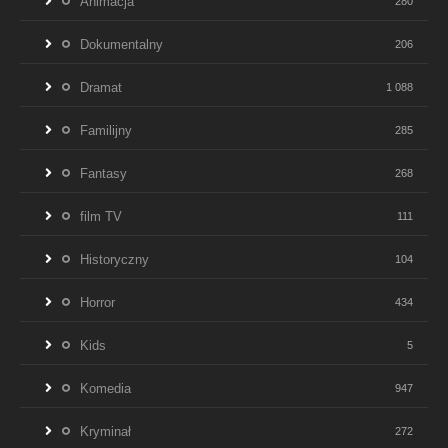
Animacja
280
Dokumentalny
206
Dramat
1 088
Familijny
285
Fantasy
268
film TV
111
Historyczny
104
Horror
434
Kids
5
Komedia
947
Kryminał
272