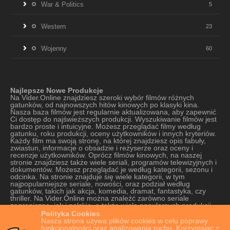
War & Politics
5
Western
23
Wojenny
60
Najlepsze Nowe Produkcje
Na Vider.Online znajdziesz szeroki wybór filmów różnych
gatunków, od najnowszych hitów kinowych po klasyki kina.
Nasza baza filmów jest regularnie aktualizowana, aby zapewnić
Ci dostęp do najświeższych produkcji. Wyszukiwanie filmów jest
bardzo proste i intuicyjne. Możesz przeglądać filmy według
gatunku, roku produkcji, oceny użytkowników i innych kryteriów.
Każdy film ma swoją stronę, na której znajdziesz opis fabuły,
zwiastun, informacje o obsadzie i reżyserze oraz oceny i
recenzje użytkowników. Oprócz filmów kinowych, na naszej
stronie znajdziesz także wiele seriali, programów telewizyjnych i
dokumentów. Możesz przeglądać je według kategorii, sezonu i
odcinka. Na stronie znajduje się wiele kategorii, w tym
najpopularniejsze seriale, nowości, oraz podział według
gatunków, takich jak akcja, komedia, dramat, fantastyka, czy
thriller. Na Vider.Online można znaleźć zarówno seriale
zagraniczne, jak i polskie, a także wiele popularnych produkcji
oryginalnych platform VOD. Strona oferuje szeroki wybór seriali,
Polityka Cookies
od tych najnowszych do tych starszych, które cieszą się kultową
Nasza strona używa plików cookies w celu poprawy
popularnością. Nasza strona jest również bardzo łatwa w
funkcjonalności oraz analizowania ruchu. Korzystając z