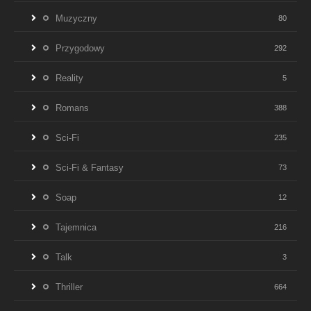
Muzyczny
80
Przygodowy
292
Reality
5
Romans
388
Sci-Fi
235
Sci-Fi & Fantasy
73
Soap
12
Tajemnica
216
Talk
3
Thriller
664