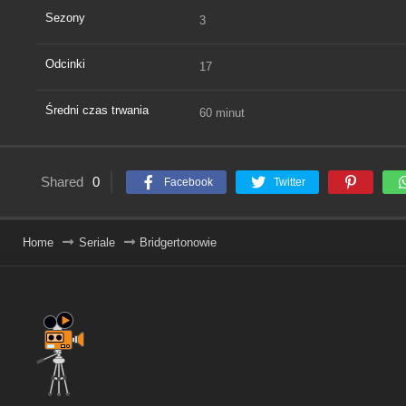
Sezony
3
Odcinki
17
Średni czas trwania
60 minut
Shared
0
Facebook
Twitter
Home
Seriale
Bridgertonowie