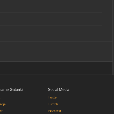
larne Gatunki
Social Media
a
Twitter
acja
Tumblr
at
Pinterest