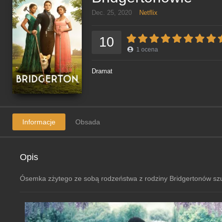
Dec. 25, 2020
Netflix
10
1
ocena
Dramat
Informacje
Obsada
Opis
Ósemka zżytego ze sobą rodzeństwa z rodziny Bridgertonów szuk