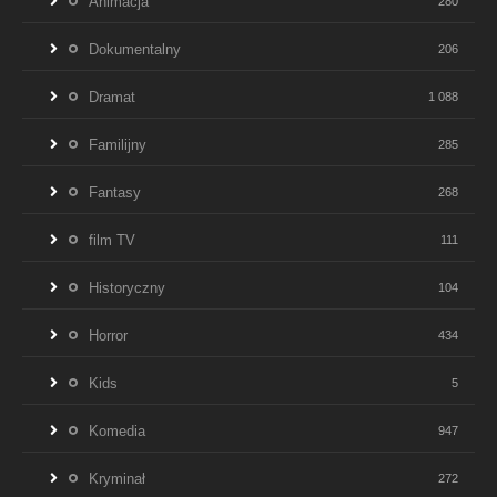
Animacja
280
Dokumentalny
206
Dramat
1 088
Familijny
285
Fantasy
268
film TV
111
Historyczny
104
Horror
434
Kids
5
Komedia
947
Kryminał
272