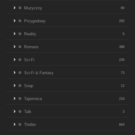
Muzyczny
80
Przygodowy
292
Reality
5
Romans
388
Sci-Fi
235
Sci-Fi & Fantasy
73
Soap
12
Tajemnica
216
Talk
3
Thriller
664