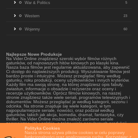
War & Politics
5
Western
23
Wojenny
60
Najlepsze Nowe Produkcje
Na Vider.Online znajdziesz szeroki wybór filmów różnych
gatunków, od najnowszych hitów kinowych po klasyki kina.
Nasza baza filmów jest regularnie aktualizowana, aby zapewnić
Ci dostęp do najświeższych produkcji. Wyszukiwanie filmów jest
bardzo proste i intuicyjne. Możesz przeglądać filmy według
gatunku, roku produkcji, oceny użytkowników i innych kryteriów.
Każdy film ma swoją stronę, na której znajdziesz opis fabuły,
zwiastun, informacje o obsadzie i reżyserze oraz oceny i
recenzje użytkowników. Oprócz filmów kinowych, na naszej
stronie znajdziesz także wiele seriali, programów telewizyjnych i
dokumentów. Możesz przeglądać je według kategorii, sezonu i
odcinka. Na stronie znajduje się wiele kategorii, w tym
najpopularniejsze seriale, nowości, oraz podział według
gatunków, takich jak akcja, komedia, dramat, fantastyka, czy
thriller. Na Vider.Online można znaleźć zarówno seriale
zagraniczne, jak i polskie, a także wiele popularnych produkcji
oryginalnych platform VOD. Strona oferuje szeroki wybór seriali,
Polityka Cookies
od tych najnowszych do tych starszych, które cieszą się kultową
Nasza strona używa plików cookies w celu poprawy
popularnością. Nasza strona jest również bardzo łatwa w
funkcjonalności oraz analizowania ruchu. Korzystając z