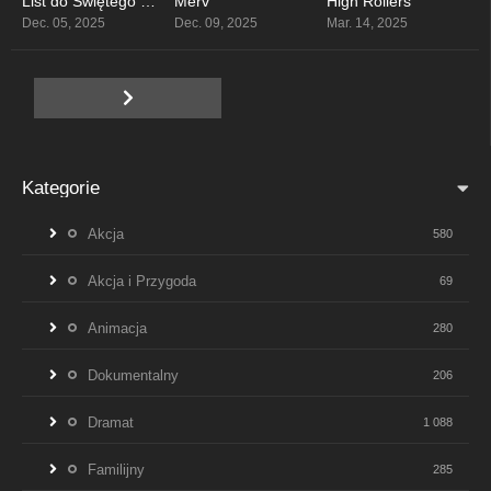
List do Świętego Mikołaja 2
Merv
High Rollers
4.5
0
3.9
Dec. 05, 2025
Dec. 09, 2025
Mar. 14, 2025
Kategorie
Akcja
580
Akcja i Przygoda
69
Animacja
280
Dokumentalny
206
Dramat
1 088
Familijny
285