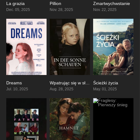
La grazia
Pillion
Zmartwychwstanie
7.5
6.8
7.3
Dec. 05, 2025
Nov. 28, 2025
Nov. 22, 2025
Dreams
Wpatrując się w słońce
Ścieżki życia
5.8
7.1
6.6
Jul. 10, 2025
Aug. 28, 2025
May. 01, 2025