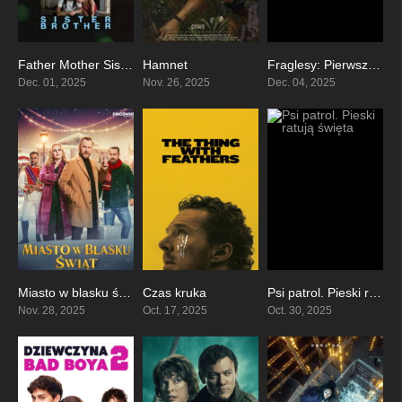
Father Mother Sister Brother
Hamnet
Fraglesy: Pierwszy śnieg
6.8
8.1
6.1
Dec. 01, 2025
Nov. 26, 2025
Dec. 04, 2025
Miasto w blasku świąt
Czas kruka
Psi patrol. Pieski ratują święta
5.2
6.2
5.3
Nov. 28, 2025
Oct. 17, 2025
Oct. 30, 2025