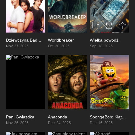
Dziewczyna Bad Boya 2
Worldbreaker
Wielka powódź
5.3
4.1
6.8
Nov. 27, 2025
Oct. 30, 2025
Sep. 18, 2025
Pani Gwiazdka
Anaconda
SpongeBob: Klątwa pirata
4.3
0
5.4
Nov. 26, 2025
Dec. 24, 2025
Dec. 16, 2025