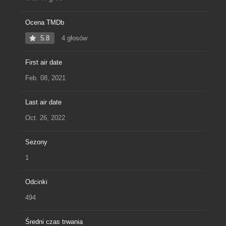
Ocena TMDb
5.8
4 głosów
First air date
Feb. 08, 2021
Last air date
Oct. 26, 2022
Sezony
1
Odcinki
494
Średni czas trwania