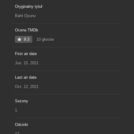
Oryginalny tytuł
Baht Oyunu
Ocena TMDb
9.3
10 głosów
First air date
Jun. 15, 2021
Last air date
Oct. 12, 2021
Sezony
1
Odcinki
17