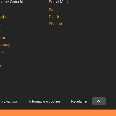
larne Gatunki
Social Media
a
Twitter
acja
Tumblr
at
Pinterest
r
dia
godowy
ns
i
er
 prywatności
Informacje o cookies
Regulamin