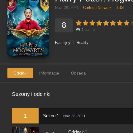
Nov. 28, 2021
Cartoon Network
TBS
8
1
ocena
Familijny
Reality
Odcinki
Informacje
Obsada
Sezony i odcinki
1
Sezon 1
Nov. 28, 2021
Odcinek 1