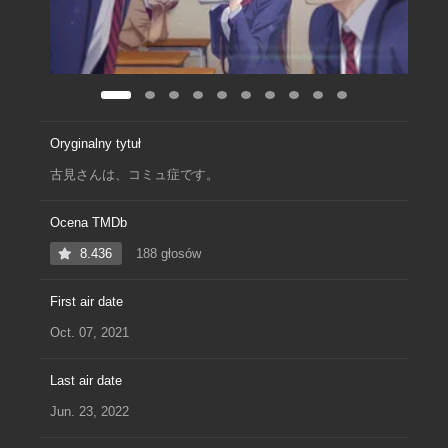
Oryginalny tytuł
古見さんは、コミュ症です。
Ocena TMDb
8.436
188 głosów
First air date
Oct. 07, 2021
Last air date
Jun. 23, 2022