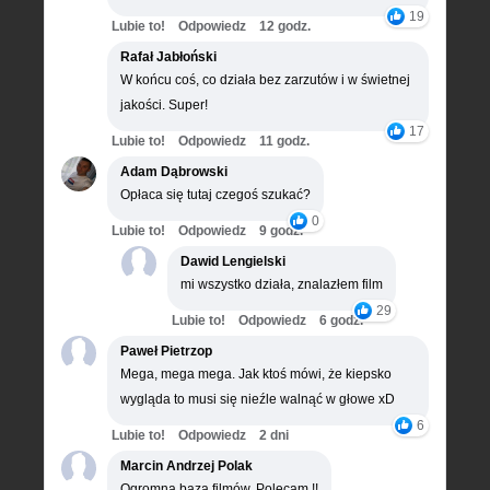
19
Lubie to!
Odpowiedz
12 godz.
Rafał Jabłoński
W końcu coś, co działa bez zarzutów i w świetnej
jakości. Super!
17
Lubie to!
Odpowiedz
11 godz.
Adam Dąbrowski
Opłaca się tutaj czegoś szukać?
0
Lubie to!
Odpowiedz
9 godz.
Dawid Lengielski
mi wszystko działa, znalazłem film
29
Lubie to!
Odpowiedz
6 godz.
Paweł Pietrzop
Mega, mega mega. Jak ktoś mówi, że kiepsko
wygląda to musi się nieźle walnąć w głowe xD
6
Lubie to!
Odpowiedz
2 dni
Marcin Andrzej Polak
Ogromna baza filmów, Polecam !!