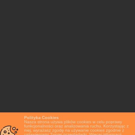
Polityka Cookies
Nasza strona używa plików cookies w celu poprawy
funkcjonalności oraz analizowania ruchu. Korzystając z
niej, wyrażasz zgodę na używanie cookies zgodnie z
ustawieniami Twojej przeglądarki. Więcej informacji