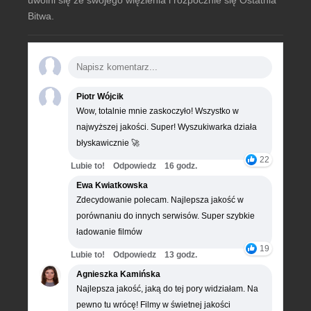
uwolni się ze swojego więzienia i rozpocznie się Ostatnia
Bitwa.
Piotr Wójcik
Wow, totalnie mnie zaskoczyło! Wszystko w
najwyższej jakości. Super! Wyszukiwarka działa
błyskawicznie 🚀
22
Lubie to!
Odpowiedz
16 godz.
Ewa Kwiatkowska
Zdecydowanie polecam. Najlepsza jakość w
porównaniu do innych serwisów. Super szybkie
ładowanie filmów
19
Lubie to!
Odpowiedz
13 godz.
Agnieszka Kamińska
Najlepsza jakość, jaką do tej pory widziałam. Na
pewno tu wrócę! Filmy w świetnej jakości