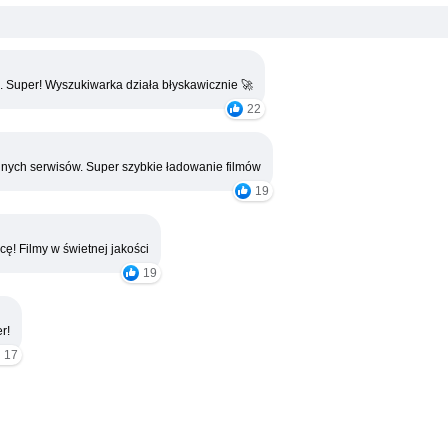
. Super! Wyszukiwarka działa błyskawicznie 🚀
22
nych serwisów. Super szybkie ładowanie filmów
19
cę! Filmy w świetnej jakości
19
r!
17