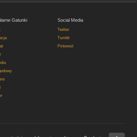
larne Gatunki
Social Media
a
Twitter
acja
Tumblr
at
Pinterest
r
dia
godowy
ns
i
er