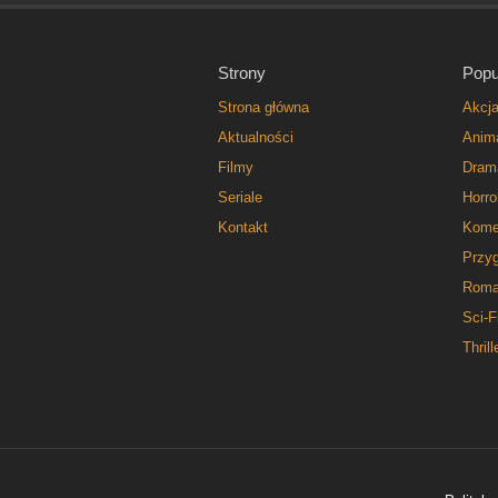
Strony
Popu
Strona główna
Akcj
Aktualności
Anim
Filmy
Dram
Seriale
Horro
Kontakt
Kome
Przy
Roma
Sci-F
Thrill