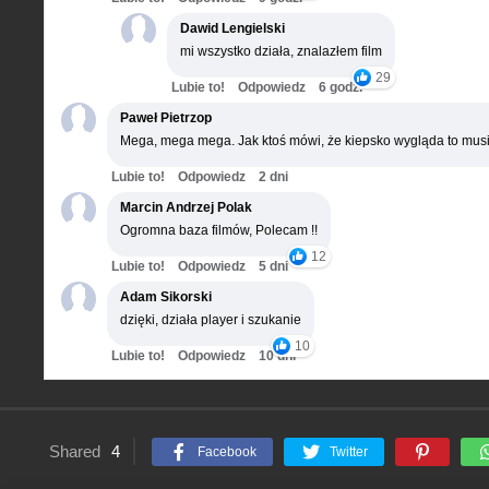
Dawid Lengielski
mi wszystko działa, znalazłem film
29
Lubie to!
Odpowiedz
6 godz.
Paweł Pietrzop
Mega, mega mega. Jak ktoś mówi, że kiepsko wygląda to musi
Lubie to!
Odpowiedz
2 dni
Marcin Andrzej Polak
Ogromna baza filmów, Polecam !!
12
Lubie to!
Odpowiedz
5 dni
Adam Sikorski
dzięki, działa player i szukanie
10
Lubie to!
Odpowiedz
10 dni
Shared
4
Facebook
Twitter