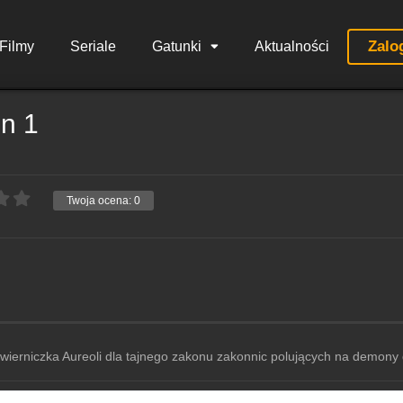
Zalo
Filmy
Seriale
Gatunki
Aktualności
n 1
Twoja ocena:
0
Powierniczka Aureoli dla tajnego zakonu zakonnic polujących na demon