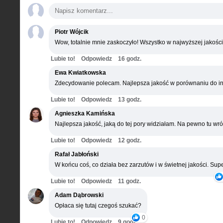
Piotr Wójcik
Wow, totalnie mnie zaskoczyło! Wszystko w najwyższej jakości
Lubie to!
Odpowiedz
16 godz.
Ewa Kwiatkowska
Zdecydowanie polecam. Najlepsza jakość w porównaniu do in
Lubie to!
Odpowiedz
13 godz.
Agnieszka Kamińska
Najlepsza jakość, jaką do tej pory widziałam. Na pewno tu wró
Lubie to!
Odpowiedz
12 godz.
Rafał Jabłoński
W końcu coś, co działa bez zarzutów i w świetnej jakości. Supe
Lubie to!
Odpowiedz
11 godz.
Adam Dąbrowski
Opłaca się tutaj czegoś szukać?
0
Lubie to!
Odpowiedz
9 godz.