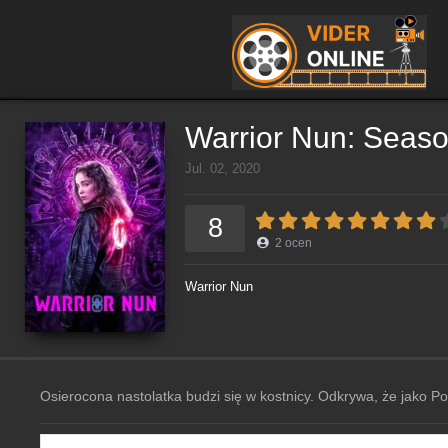
Warrior Nun: Seaso
Jul. 02, 2020
8
2
ocen
Warrior Nun
Osierocona nastolatka budzi się w kostnicy. Odkrywa, że jako 