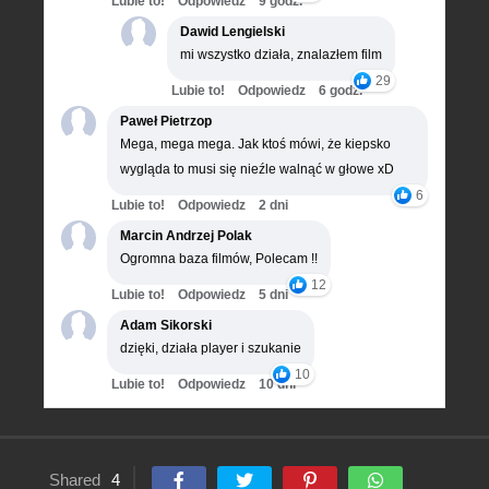
Lubie to!
Odpowiedz
9 godz.
Dawid Lengielski
mi wszystko działa, znalazłem film
29
Lubie to!
Odpowiedz
6 godz.
Paweł Pietrzop
Mega, mega mega. Jak ktoś mówi, że kiepsko
wygląda to musi się nieźle walnąć w głowe xD
6
Lubie to!
Odpowiedz
2 dni
Marcin Andrzej Polak
Ogromna baza filmów, Polecam !!
12
Lubie to!
Odpowiedz
5 dni
Adam Sikorski
dzięki, działa player i szukanie
10
Lubie to!
Odpowiedz
10 dni
Shared
4