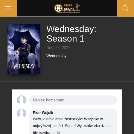
Wednesday:
Season 1
Nov. 23, 2022
Wednesday
Piotr Wójcik
Wow, totalnie mnie zaskoczyło! Wszystko w
najwyższej jakości. Super! Wyszukiwarka działa
błyskawicznie 🚀