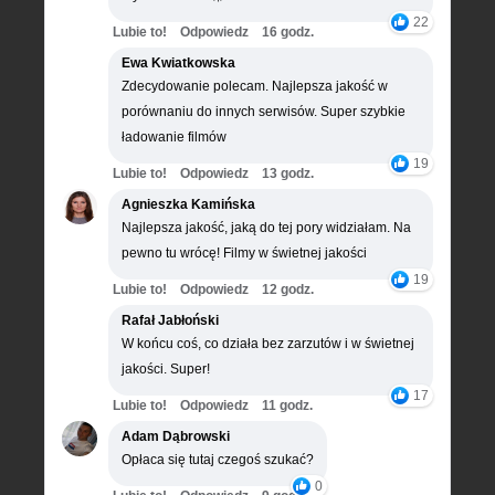
22
Lubie to!
Odpowiedz
16 godz.
Ewa Kwiatkowska
Zdecydowanie polecam. Najlepsza jakość w
porównaniu do innych serwisów. Super szybkie
ładowanie filmów
19
Lubie to!
Odpowiedz
13 godz.
Agnieszka Kamińska
Najlepsza jakość, jaką do tej pory widziałam. Na
pewno tu wrócę! Filmy w świetnej jakości
19
Lubie to!
Odpowiedz
12 godz.
Rafał Jabłoński
W końcu coś, co działa bez zarzutów i w świetnej
jakości. Super!
17
Lubie to!
Odpowiedz
11 godz.
Adam Dąbrowski
Opłaca się tutaj czegoś szukać?
0