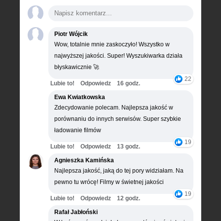
Piotr Wójcik
Wow, totalnie mnie zaskoczyło! Wszystko w
najwyższej jakości. Super! Wyszukiwarka działa
błyskawicznie 🚀
22
Lubie to!
Odpowiedz
16 godz.
Ewa Kwiatkowska
Zdecydowanie polecam. Najlepsza jakość w
porównaniu do innych serwisów. Super szybkie
ładowanie filmów
19
Lubie to!
Odpowiedz
13 godz.
Agnieszka Kamińska
Najlepsza jakość, jaką do tej pory widziałam. Na
pewno tu wrócę! Filmy w świetnej jakości
19
Lubie to!
Odpowiedz
12 godz.
Rafał Jabłoński