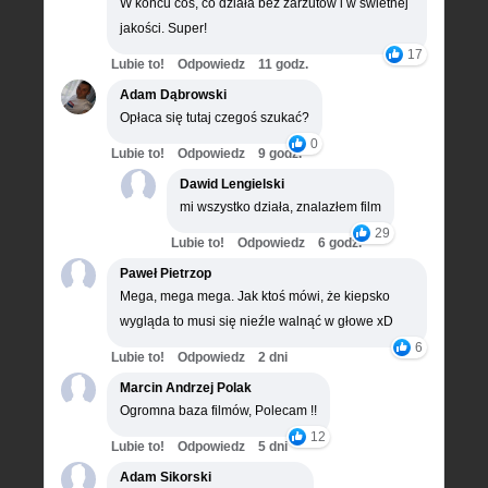
W końcu coś, co działa bez zarzutów i w świetnej
jakości. Super!
17
Lubie to!
Odpowiedz
11 godz.
Adam Dąbrowski
Opłaca się tutaj czegoś szukać?
0
Lubie to!
Odpowiedz
9 godz.
Dawid Lengielski
mi wszystko działa, znalazłem film
29
Lubie to!
Odpowiedz
6 godz.
Paweł Pietrzop
Mega, mega mega. Jak ktoś mówi, że kiepsko
wygląda to musi się nieźle walnąć w głowe xD
6
Lubie to!
Odpowiedz
2 dni
Marcin Andrzej Polak
Ogromna baza filmów, Polecam !!
12
Lubie to!
Odpowiedz
5 dni
Adam Sikorski