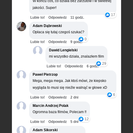
W końcu coś, co działa bez zarzutów i w świetnej
jakości. Super!
17
Lubie to!
Odpowiedz
11 godz.
Adam Dąbrowski
Opłaca się tutaj czegoś szukać?
0
Lubie to!
Odpowiedz
9 godz.
Dawid Lengielski
mi wszystko działa, znalazłem film
29
Lubie to!
Odpowiedz
6 godz.
Paweł Pietrzop
Mega, mega mega. Jak ktoś mówi, że kiepsko
wygląda to musi się nieźle walnąć w głowe xD
6
Lubie to!
Odpowiedz
2 dni
Marcin Andrzej Polak
Ogromna baza filmów, Polecam !!
12
Lubie to!
Odpowiedz
5 dni
Adam Sikorski