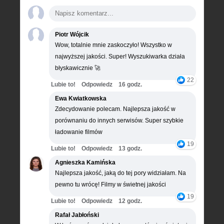
Piotr Wójcik
Wow, totalnie mnie zaskoczyło! Wszystko w
najwyższej jakości. Super! Wyszukiwarka działa
błyskawicznie 🚀
22
Lubie to!
Odpowiedz
16 godz.
Ewa Kwiatkowska
Zdecydowanie polecam. Najlepsza jakość w
porównaniu do innych serwisów. Super szybkie
ładowanie filmów
19
Lubie to!
Odpowiedz
13 godz.
Agnieszka Kamińska
Najlepsza jakość, jaką do tej pory widziałam. Na
pewno tu wrócę! Filmy w świetnej jakości
19
Lubie to!
Odpowiedz
12 godz.
Rafał Jabłoński