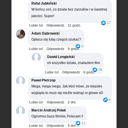
Rafał Jabłoński
W końcu coś, co działa bez zarzutów i w świetnej
jakości. Super!
17
Lubie to!
Odpowiedz
11 godz.
Adam Dąbrowski
Opłaca się tutaj czegoś szukać?
0
Lubie to!
Odpowiedz
9 godz.
Dawid Lengielski
mi wszystko działa, znalazłem film
29
Lubie to!
Odpowiedz
6 godz.
Paweł Pietrzop
Mega, mega mega. Jak ktoś mówi, że kiepsko
wygląda to musi się nieźle walnąć w głowe xD
6
Lubie to!
Odpowiedz
2 dni
Marcin Andrzej Polak
Ogromna baza filmów, Polecam !!
12
Lubie to!
Odpowiedz
5 dni