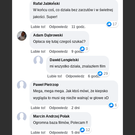
Rafał Jabłoński
W końcu coś, co działa bez zarzutów i w świetnej
jakości. Super!
17
Lubie to!
Odpowiedz
11 godz.
Adam Dąbrowski
Opłaca się tutaj czegoś szukać?
0
Lubie to!
Odpowiedz
9 godz.
Dawid Lengielski
mi wszystko działa, znalazłem film
29
Lubie to!
Odpowiedz
6 godz.
Paweł Pietrzop
Mega, mega mega. Jak ktoś mówi, że kiepsko
wygląda to musi się nieźle walnąć w głowe xD
6
Lubie to!
Odpowiedz
2 dni
Marcin Andrzej Polak
Ogromna baza filmów, Polecam !!
12
Lubie to!
Odpowiedz
5 dni