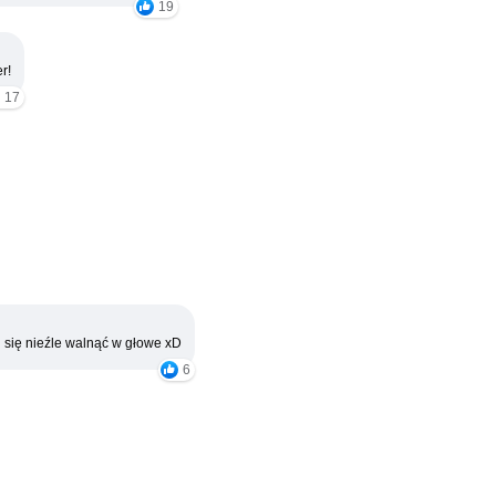
19
r!
17
 się nieźle walnąć w głowe xD
6