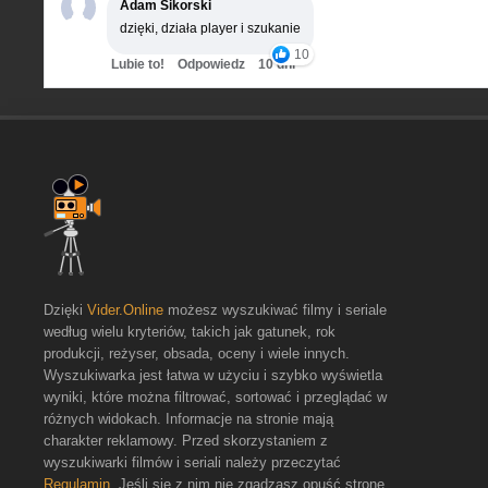
Adam Sikorski
dzięki, działa player i szukanie
10
Lubie to!
Odpowiedz
10 dni
Dzięki
Vider.Online
możesz wyszukiwać filmy i seriale
według wielu kryteriów, takich jak gatunek, rok
produkcji, reżyser, obsada, oceny i wiele innych.
Wyszukiwarka jest łatwa w użyciu i szybko wyświetla
wyniki, które można filtrować, sortować i przeglądać w
różnych widokach. Informacje na stronie mają
charakter reklamowy. Przed skorzystaniem z
wyszukiwarki filmów i seriali należy przeczytać
Regulamin
. Jeśli się z nim nie zgadzasz opuść stronę.