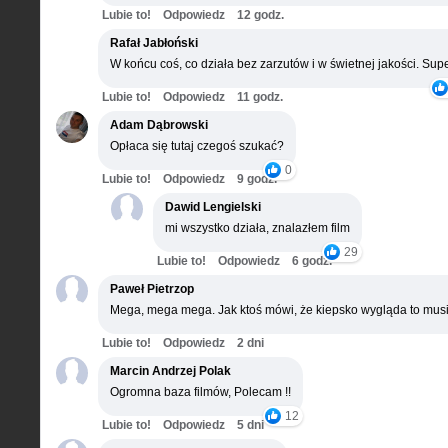
Lubie to!
Odpowiedz
12 godz.
Rafał Jabłoński
W końcu coś, co działa bez zarzutów i w świetnej jakości. Supe
Lubie to!
Odpowiedz
11 godz.
Adam Dąbrowski
Opłaca się tutaj czegoś szukać?
0
Lubie to!
Odpowiedz
9 godz.
Dawid Lengielski
mi wszystko działa, znalazłem film
29
Lubie to!
Odpowiedz
6 godz.
Paweł Pietrzop
Mega, mega mega. Jak ktoś mówi, że kiepsko wygląda to musi
Lubie to!
Odpowiedz
2 dni
Marcin Andrzej Polak
Ogromna baza filmów, Polecam !!
12
Lubie to!
Odpowiedz
5 dni