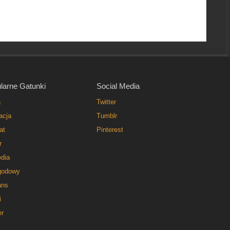
larne Gatunki
Social Media
a
Twitter
acja
Tumblr
at
Pinterest
r
dia
godowy
ns
i
er