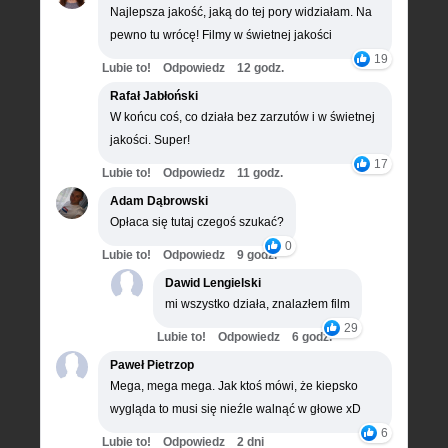
Najlepsza jakość, jaką do tej pory widziałam. Na
pewno tu wrócę! Filmy w świetnej jakości
19
Lubie to!
Odpowiedz
12 godz.
Rafał Jabłoński
W końcu coś, co działa bez zarzutów i w świetnej
jakości. Super!
17
Lubie to!
Odpowiedz
11 godz.
Adam Dąbrowski
Opłaca się tutaj czegoś szukać?
0
Lubie to!
Odpowiedz
9 godz.
Dawid Lengielski
mi wszystko działa, znalazłem film
29
Lubie to!
Odpowiedz
6 godz.
Paweł Pietrzop
Mega, mega mega. Jak ktoś mówi, że kiepsko
wygląda to musi się nieźle walnąć w głowe xD
6
Lubie to!
Odpowiedz
2 dni