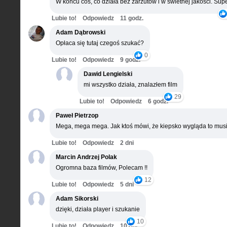
W końcu coś, co działa bez zarzutów i w świetnej jakości. Supe
Lubie to!
Odpowiedz
11 godz.
Adam Dąbrowski
Opłaca się tutaj czegoś szukać?
0
Lubie to!
Odpowiedz
9 godz.
Dawid Lengielski
mi wszystko działa, znalazłem film
29
Lubie to!
Odpowiedz
6 godz.
Paweł Pietrzop
Mega, mega mega. Jak ktoś mówi, że kiepsko wygląda to musi
Lubie to!
Odpowiedz
2 dni
Marcin Andrzej Polak
Ogromna baza filmów, Polecam !!
12
Lubie to!
Odpowiedz
5 dni
Adam Sikorski
dzięki, działa player i szukanie
10
Lubie to!
Odpowiedz
10 dni