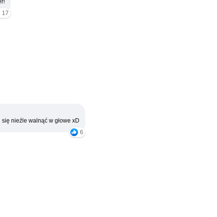
r!
17
 się nieźle walnąć w głowe xD
6