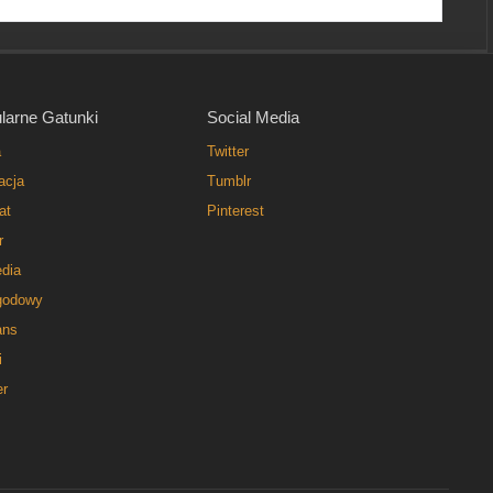
larne Gatunki
Social Media
a
Twitter
acja
Tumblr
at
Pinterest
r
dia
godowy
ns
i
er