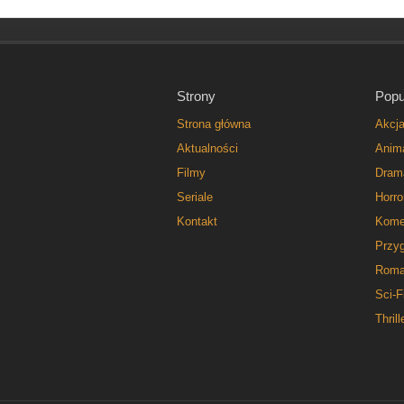
Strony
Popu
Strona główna
Akcj
Aktualności
Anim
Filmy
Dram
Seriale
Horro
Kontakt
Kome
Przy
Roma
Sci-F
Thrill