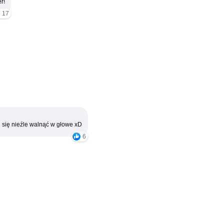
r!
17
 się nieźle walnąć w głowe xD
6