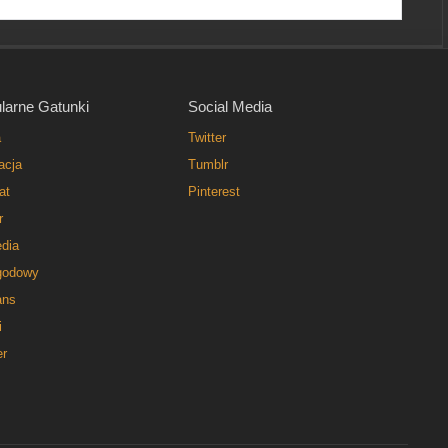
larne Gatunki
Social Media
a
Twitter
acja
Tumblr
at
Pinterest
r
dia
godowy
ns
i
er