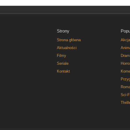
Strony
Popu
Strona główna
Akcj
Aktualności
Anim
Filmy
Dram
Seriale
Horro
Kontakt
Kome
Przy
Roma
Sci-F
Thrill