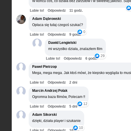
W końcu coś, co działa bez zarzutów i w świetnej jakości. Supe
Lubie to!
Odpowiedz
11 godz.
Adam Dąbrowski
Opłaca się tutaj czegoś szukać?
0
Lubie to!
Odpowiedz
9 godz.
Dawid Lengielski
mi wszystko działa, znalazłem film
29
Lubie to!
Odpowiedz
6 godz.
Paweł Pietrzop
Mega, mega mega. Jak ktoś mówi, że kiepsko wygląda to musi
Lubie to!
Odpowiedz
2 dni
Marcin Andrzej Polak
Ogromna baza filmów, Polecam !!
12
Lubie to!
Odpowiedz
5 dni
Adam Sikorski
dzięki, działa player i szukanie
10
Lubie to!
Odpowiedz
10 dni