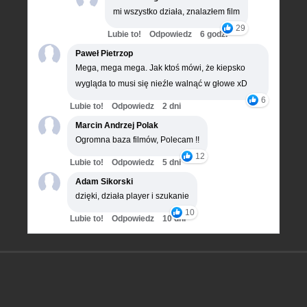
mi wszystko działa, znalazłem film
29
Lubie to!
Odpowiedz
6 godz.
Paweł Pietrzop
Mega, mega mega. Jak ktoś mówi, że kiepsko
wygląda to musi się nieźle walnąć w głowe xD
6
Lubie to!
Odpowiedz
2 dni
Marcin Andrzej Polak
Ogromna baza filmów, Polecam !!
12
Lubie to!
Odpowiedz
5 dni
Adam Sikorski
dzięki, działa player i szukanie
10
Lubie to!
Odpowiedz
10 dni