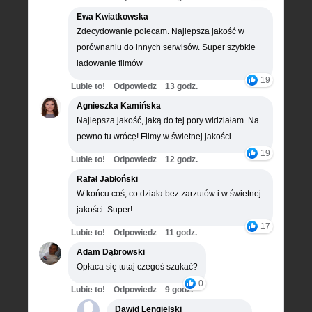
Ewa Kwiatkowska
Zdecydowanie polecam. Najlepsza jakość w
porównaniu do innych serwisów. Super szybkie
ładowanie filmów
19
Lubie to!
Odpowiedz
13 godz.
Agnieszka Kamińska
Najlepsza jakość, jaką do tej pory widziałam. Na
pewno tu wrócę! Filmy w świetnej jakości
19
Lubie to!
Odpowiedz
12 godz.
Rafał Jabłoński
W końcu coś, co działa bez zarzutów i w świetnej
jakości. Super!
17
Lubie to!
Odpowiedz
11 godz.
Adam Dąbrowski
Opłaca się tutaj czegoś szukać?
0
Lubie to!
Odpowiedz
9 godz.
Dawid Lengielski