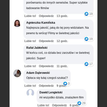
porównaniu do innych serwisów. Super szybkie
ładowanie filmów
19
Lubie to!
Odpowiedz
13 godz.
Agnieszka Kamińska
Najlepsza jakość, jaką do tej pory widziałam. Na
pewno tu wrócę! Filmy w świetnej jakości
19
Lubie to!
Odpowiedz
12 godz.
Rafał Jabłoński
W końcu coś, co działa bez zarzutów i w świetnej
jakości. Super!
17
Lubie to!
Odpowiedz
11 godz.
Adam Dąbrowski
Opłaca się tutaj czegoś szukać?
0
Lubie to!
Odpowiedz
9 godz.
Dawid Lengielski
mi wszystko działa, znalazłem film
29
Lubie to!
Odpowiedz
6 godz.