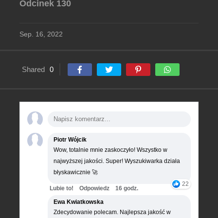
Odcinek 130
Sep. 16, 2022
Shared
0
Piotr Wójcik
Wow, totalnie mnie zaskoczyło! Wszystko w
najwyższej jakości. Super! Wyszukiwarka działa
błyskawicznie 🚀
22
Lubie to!
Odpowiedz
16 godz.
Ewa Kwiatkowska
Zdecydowanie polecam. Najlepsza jakość w