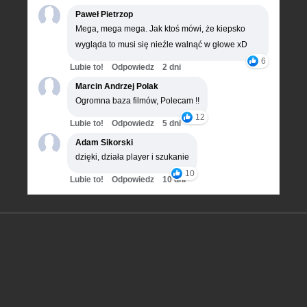
Paweł Pietrzop
Mega, mega mega. Jak ktoś mówi, że kiepsko
wygląda to musi się nieźle walnąć w głowe xD
6
Lubie to!
Odpowiedz
2 dni
Marcin Andrzej Polak
Ogromna baza filmów, Polecam !!
12
Lubie to!
Odpowiedz
5 dni
Adam Sikorski
dzięki, działa player i szukanie
10
Lubie to!
Odpowiedz
10 dni