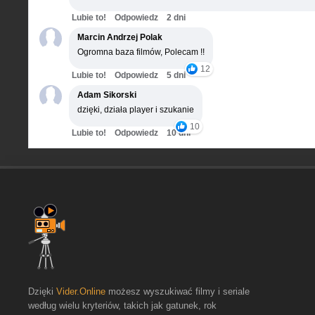
Lubie to!
Odpowiedz
2 dni
Marcin Andrzej Polak
Ogromna baza filmów, Polecam !!
12
Lubie to!
Odpowiedz
5 dni
Adam Sikorski
dzięki, działa player i szukanie
10
Lubie to!
Odpowiedz
10 dni
Dzięki
Vider.Online
możesz wyszukiwać filmy i seriale
według wielu kryteriów, takich jak gatunek, rok