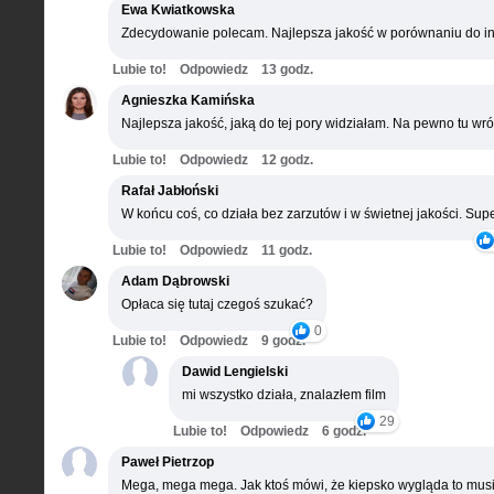
Ewa Kwiatkowska
Zdecydowanie polecam. Najlepsza jakość w porównaniu do in
Lubie to!
Odpowiedz
13 godz.
Agnieszka Kamińska
Najlepsza jakość, jaką do tej pory widziałam. Na pewno tu wró
Lubie to!
Odpowiedz
12 godz.
Rafał Jabłoński
W końcu coś, co działa bez zarzutów i w świetnej jakości. Supe
Lubie to!
Odpowiedz
11 godz.
Adam Dąbrowski
Opłaca się tutaj czegoś szukać?
0
Lubie to!
Odpowiedz
9 godz.
Dawid Lengielski
mi wszystko działa, znalazłem film
29
Lubie to!
Odpowiedz
6 godz.
Paweł Pietrzop
Mega, mega mega. Jak ktoś mówi, że kiepsko wygląda to musi