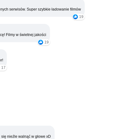
nych serwisów. Super szybkie ładowanie filmów
19
cę! Filmy w świetnej jakości
19
r!
17
 się nieźle walnąć w głowe xD