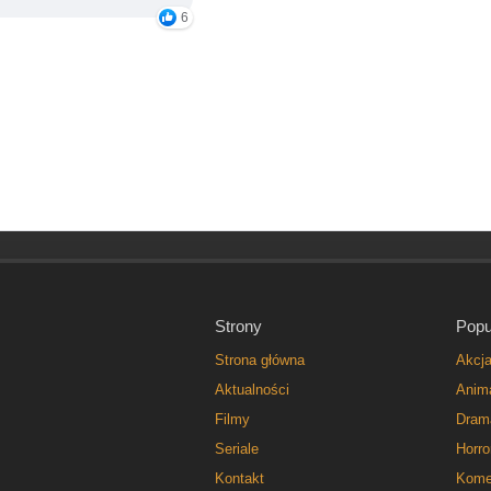
6
Strony
Popu
Strona główna
Akcj
Aktualności
Anim
Filmy
Dram
Seriale
Horro
Kontakt
Kome