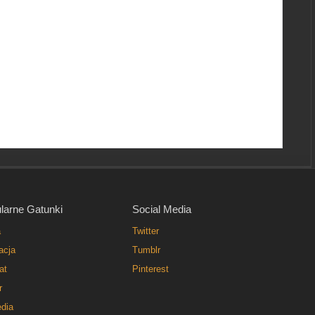
larne Gatunki
Social Media
a
Twitter
acja
Tumblr
at
Pinterest
r
dia