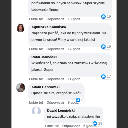
porównaniu do innych serwisów. Super szybkie
ładowanie filmów
19
Lubie to!
Odpowiedz
13 godz.
Agnieszka Kamińska
Najlepsza jakość, jaką do tej pory widziałam. Na
pewno tu wrócę! Filmy w świetnej jakości
19
Lubie to!
Odpowiedz
12 godz.
Rafał Jabłoński
W końcu coś, co działa bez zarzutów i w świetnej
jakości. Super!
17
Lubie to!
Odpowiedz
11 godz.
Adam Dąbrowski
Opłaca się tutaj czegoś szukać?
0
Lubie to!
Odpowiedz
9 godz.
Dawid Lengielski
mi wszystko działa, znalazłem film
29
Lubie to!
Odpowiedz
6 godz.