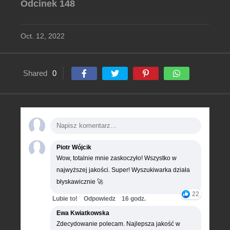
Odcinek 148
Oct. 12, 2022
Shared
0
Piotr Wójcik
Wow, totalnie mnie zaskoczyło! Wszystko w
najwyższej jakości. Super! Wyszukiwarka działa
błyskawicznie 🚀
22
Lubie to!
Odpowiedz
16 godz.
Ewa Kwiatkowska
Zdecydowanie polecam. Najlepsza jakość w