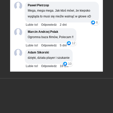
Paweł Pietrzop
Mega, mega mega. Jak ktoś mówi, że kiepsko
wygląda to musi się nieźle walnąć w głowe xD
6
Lubie to!
Odpowiedz
2 dni
Marcin Andrzej Polak
Ogromna baza filmów, Polecam !!
12
Lubie to!
Odpowiedz
5 dni
Adam Sikorski
dzięki, działa player i szukanie
10
Lubie to!
Odpowiedz
10 dni