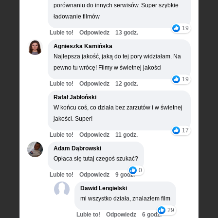
porównaniu do innych serwisów. Super szybkie
ładowanie filmów
19
Lubie to!
Odpowiedz
13 godz.
Agnieszka Kamińska
Najlepsza jakość, jaką do tej pory widziałam. Na
pewno tu wrócę! Filmy w świetnej jakości
19
Lubie to!
Odpowiedz
12 godz.
Rafał Jabłoński
W końcu coś, co działa bez zarzutów i w świetnej
jakości. Super!
17
Lubie to!
Odpowiedz
11 godz.
Adam Dąbrowski
Opłaca się tutaj czegoś szukać?
0
Lubie to!
Odpowiedz
9 godz.
Dawid Lengielski
mi wszystko działa, znalazłem film
29
Lubie to!
Odpowiedz
6 godz.