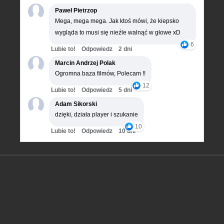
Paweł Pietrzop
Mega, mega mega. Jak ktoś mówi, że kiepsko
wygląda to musi się nieźle walnąć w głowe xD
6
Lubie to!
Odpowiedz
2 dni
Marcin Andrzej Polak
Ogromna baza filmów, Polecam !!
12
Lubie to!
Odpowiedz
5 dni
Adam Sikorski
dzięki, działa player i szukanie
10
Lubie to!
Odpowiedz
10 dni