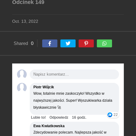
Odcinek 149
Oct. 13, 2022
Shared
0
Piotr Wójcik
Wow, totalnie mnie zaskoczyło! Wszystko w
najwyższej jakości. Super! Wyszukiwarka działa
błyskawicznie 🚀
22
Lubie to!
Odpowiedz
16 godz.
Ewa Kwiatkowska
Zdecydowanie polecam. Najlepsza jakość w