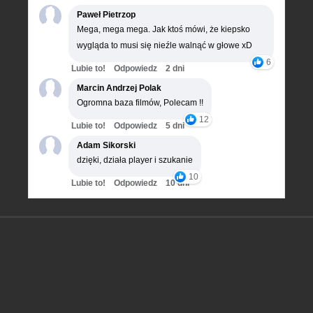
Paweł Pietrzop
Mega, mega mega. Jak ktoś mówi, że kiepsko
wygląda to musi się nieźle walnąć w głowe xD
6
Lubie to!
Odpowiedz
2 dni
Marcin Andrzej Polak
Ogromna baza filmów, Polecam !!
12
Lubie to!
Odpowiedz
5 dni
Adam Sikorski
dzięki, działa player i szukanie
10
Lubie to!
Odpowiedz
10 dni