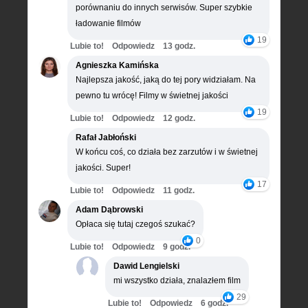
porównaniu do innych serwisów. Super szybkie
ładowanie filmów
19
Lubie to!
Odpowiedz
13 godz.
Agnieszka Kamińska
Najlepsza jakość, jaką do tej pory widziałam. Na
pewno tu wrócę! Filmy w świetnej jakości
19
Lubie to!
Odpowiedz
12 godz.
Rafał Jabłoński
W końcu coś, co działa bez zarzutów i w świetnej
jakości. Super!
17
Lubie to!
Odpowiedz
11 godz.
Adam Dąbrowski
Opłaca się tutaj czegoś szukać?
0
Lubie to!
Odpowiedz
9 godz.
Dawid Lengielski
mi wszystko działa, znalazłem film
29
Lubie to!
Odpowiedz
6 godz.