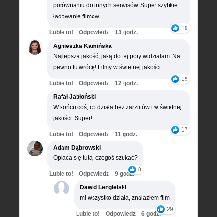
porównaniu do innych serwisów. Super szybkie
ładowanie filmów
19
Lubie to!
Odpowiedz
13 godz.
Agnieszka Kamińska
Najlepsza jakość, jaką do tej pory widziałam. Na
pewno tu wrócę! Filmy w świetnej jakości
19
Lubie to!
Odpowiedz
12 godz.
Rafał Jabłoński
W końcu coś, co działa bez zarzutów i w świetnej
jakości. Super!
17
Lubie to!
Odpowiedz
11 godz.
Adam Dąbrowski
Opłaca się tutaj czegoś szukać?
0
Lubie to!
Odpowiedz
9 godz.
Dawid Lengielski
mi wszystko działa, znalazłem film
29
Lubie to!
Odpowiedz
6 godz.