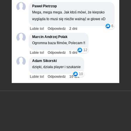
Paweł Pietrzop
Mega, mega mega. Jak ktoś mówi, że kiepsko
wygląda to musi się nieźle walnąć w głowe xD
6
Lubie to!
Odpowiedz
2 dni
Marcin Andrzej Polak
Ogromna baza filmów, Polecam !!
12
Lubie to!
Odpowiedz
5 dni
Adam Sikorski
dzięki, działa player i szukanie
10
Lubie to!
Odpowiedz
10 dni