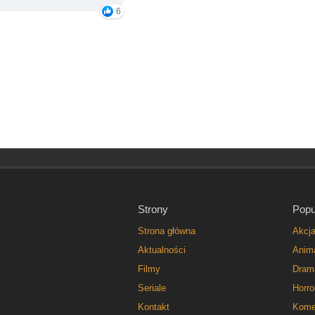
6
Strony
Popu
Strona główna
Akcj
Aktualności
Anim
Filmy
Dram
Seriale
Horro
Kontakt
Kome