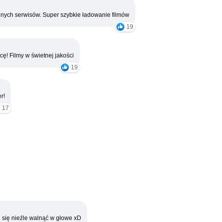
nych serwisów. Super szybkie ładowanie filmów
19
cę! Filmy w świetnej jakości
19
r!
17
 się nieźle walnąć w głowe xD