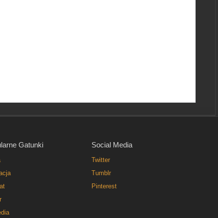
larne Gatunki
Social Media
a
Twitter
acja
Tumblr
at
Pinterest
r
dia