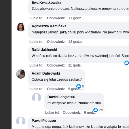
Ewa Kwiatkowska
Zdecydowanie polecam. Najlepsza jakość w porównaniu do in
Lubie to!
Odpowiedz
13 godz.
Agnieszka Kamińska
Najlepsza jakość, jaką do tej pory widziałam. Na pewno tu wró
Lubie to!
Odpowiedz
12 godz.
Rafał Jabłoński
W końcu coś, co działa bez zarzutów i w świetnej jakości. Supe
Lubie to!
Odpowiedz
11 godz.
Adam Dąbrowski
Opłaca się tutaj czegoś szukać?
0
Lubie to!
Odpowiedz
9 godz.
Dawid Lengielski
mi wszystko działa, znalazłem film
29
Lubie to!
Odpowiedz
6 godz.
Paweł Pietrzop
Mega, mega mega. Jak ktoś mówi, że kiepsko wygląda to musi