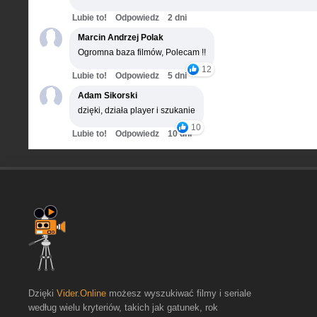
Lubie to!
Odpowiedz
2 dni
Marcin Andrzej Polak
Ogromna baza filmów, Polecam !!
12
Lubie to!
Odpowiedz
5 dni
Adam Sikorski
dzięki, działa player i szukanie
10
Lubie to!
Odpowiedz
10 dni
Dzięki
Vider.Online
możesz wyszukiwać filmy i seriale
według wielu kryteriów, takich jak gatunek, rok