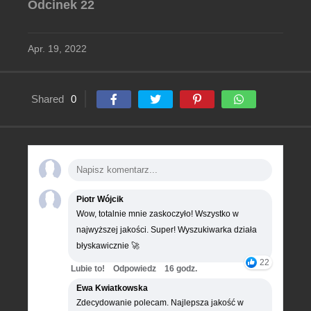
Odcinek 22
Apr. 19, 2022
Shared
0
Piotr Wójcik
Wow, totalnie mnie zaskoczyło! Wszystko w
najwyższej jakości. Super! Wyszukiwarka działa
błyskawicznie 🚀
22
Lubie to!
Odpowiedz
16 godz.
Ewa Kwiatkowska
Zdecydowanie polecam. Najlepsza jakość w