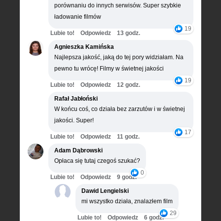
porównaniu do innych serwisów. Super szybkie
ładowanie filmów
19
Lubie to!
Odpowiedz
13 godz.
Agnieszka Kamińska
Najlepsza jakość, jaką do tej pory widziałam. Na
pewno tu wrócę! Filmy w świetnej jakości
19
Lubie to!
Odpowiedz
12 godz.
Rafał Jabłoński
W końcu coś, co działa bez zarzutów i w świetnej
jakości. Super!
17
Lubie to!
Odpowiedz
11 godz.
Adam Dąbrowski
Opłaca się tutaj czegoś szukać?
0
Lubie to!
Odpowiedz
9 godz.
Dawid Lengielski
mi wszystko działa, znalazłem film
29
Lubie to!
Odpowiedz
6 godz.