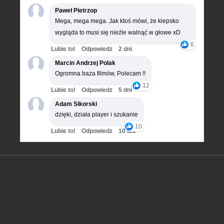
Paweł Pietrzop
Mega, mega mega. Jak ktoś mówi, że kiepsko
wygląda to musi się nieźle walnąć w głowe xD
6
Lubie to!
Odpowiedz
2 dni
Marcin Andrzej Polak
Ogromna baza filmów, Polecam !!
12
Lubie to!
Odpowiedz
5 dni
Adam Sikorski
dzięki, działa player i szukanie
10
Lubie to!
Odpowiedz
10 dni