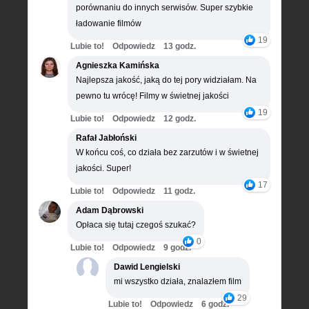
porównaniu do innych serwisów. Super szybkie
ładowanie filmów
19
Lubie to!
Odpowiedz
13 godz.
Agnieszka Kamińska
Najlepsza jakość, jaką do tej pory widziałam. Na
pewno tu wrócę! Filmy w świetnej jakości
19
Lubie to!
Odpowiedz
12 godz.
Rafał Jabłoński
W końcu coś, co działa bez zarzutów i w świetnej
jakości. Super!
17
Lubie to!
Odpowiedz
11 godz.
Adam Dąbrowski
Opłaca się tutaj czegoś szukać?
0
Lubie to!
Odpowiedz
9 godz.
Dawid Lengielski
mi wszystko działa, znalazłem film
29
Lubie to!
Odpowiedz
6 godz.