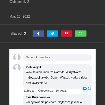
Odcinek 3
Mar. 23, 2022
Shared
0
Piotr Wójcik
Wow, totalnie mnie zaskoczyło! Wszystko w
najwyższej jakości. Super! Wyszukiwarka działa
błyskawicznie 🚀
22
Lubie to!
Odpowiedz
16 godz.
Ewa Kwiatkowska
Zdecydowanie polecam. Najlepsza jakość w