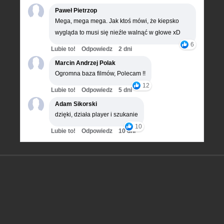
Paweł Pietrzop
Mega, mega mega. Jak ktoś mówi, że kiepsko
wygląda to musi się nieźle walnąć w głowe xD
6
Lubie to!
Odpowiedz
2 dni
Marcin Andrzej Polak
Ogromna baza filmów, Polecam !!
12
Lubie to!
Odpowiedz
5 dni
Adam Sikorski
dzięki, działa player i szukanie
10
Lubie to!
Odpowiedz
10 dni