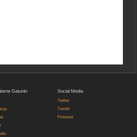
larne Gatunki
Social Media
a
Twitter
acja
Tumblr
at
Pinterest
r
dia