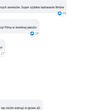
nych serwisów. Super szybkie ładowanie filmów
19
cę! Filmy w świetnej jakości
19
r!
17
 się nieźle walnąć w głowe xD