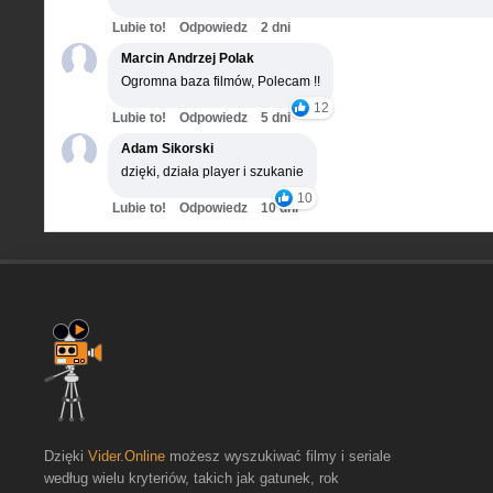
Lubie to!
Odpowiedz
2 dni
Marcin Andrzej Polak
Ogromna baza filmów, Polecam !!
12
Lubie to!
Odpowiedz
5 dni
Adam Sikorski
dzięki, działa player i szukanie
10
Lubie to!
Odpowiedz
10 dni
Dzięki
Vider.Online
możesz wyszukiwać filmy i seriale
według wielu kryteriów, takich jak gatunek, rok