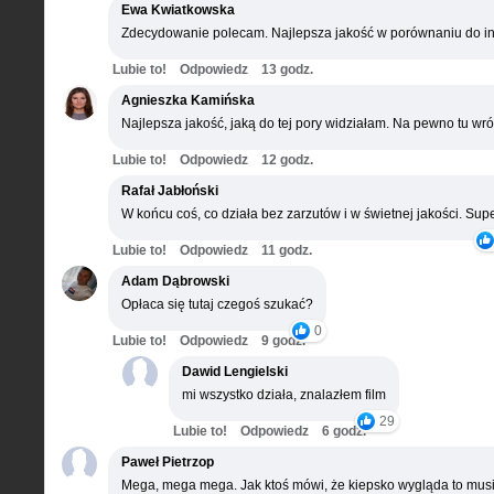
Ewa Kwiatkowska
Zdecydowanie polecam. Najlepsza jakość w porównaniu do in
Lubie to!
Odpowiedz
13 godz.
Agnieszka Kamińska
Najlepsza jakość, jaką do tej pory widziałam. Na pewno tu wró
Lubie to!
Odpowiedz
12 godz.
Rafał Jabłoński
W końcu coś, co działa bez zarzutów i w świetnej jakości. Supe
Lubie to!
Odpowiedz
11 godz.
Adam Dąbrowski
Opłaca się tutaj czegoś szukać?
0
Lubie to!
Odpowiedz
9 godz.
Dawid Lengielski
mi wszystko działa, znalazłem film
29
Lubie to!
Odpowiedz
6 godz.
Paweł Pietrzop
Mega, mega mega. Jak ktoś mówi, że kiepsko wygląda to musi