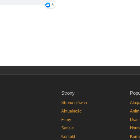
6
Strony
Popu
Strona główna
Akcj
Aktualności
Anim
Filmy
Dram
Seriale
Horro
Kontakt
Kome