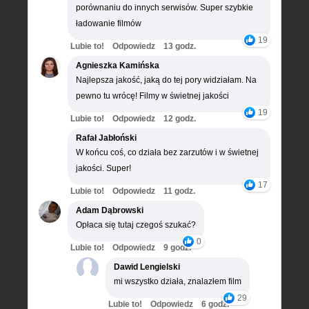
porównaniu do innych serwisów. Super szybkie
ładowanie filmów
19
Lubie to!
Odpowiedz
13 godz.
Agnieszka Kamińska
Najlepsza jakość, jaką do tej pory widziałam. Na
pewno tu wrócę! Filmy w świetnej jakości
19
Lubie to!
Odpowiedz
12 godz.
Rafał Jabłoński
W końcu coś, co działa bez zarzutów i w świetnej
jakości. Super!
17
Lubie to!
Odpowiedz
11 godz.
Adam Dąbrowski
Opłaca się tutaj czegoś szukać?
0
Lubie to!
Odpowiedz
9 godz.
Dawid Lengielski
mi wszystko działa, znalazłem film
29
Lubie to!
Odpowiedz
6 godz.