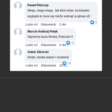
Paweł Pietrzop
Mega, mega mega. Jak ktoś mówi, że kiepsko
wygląda to musi się nieźle walnąć w głowe xD
6
Lubie to!
Odpowiedz
2 dni
Marcin Andrzej Polak
Ogromna baza filmów, Polecam !!
12
Lubie to!
Odpowiedz
5 dni
Adam Sikorski
dzięki, działa player i szukanie
10
Lubie to!
Odpowiedz
10 dni