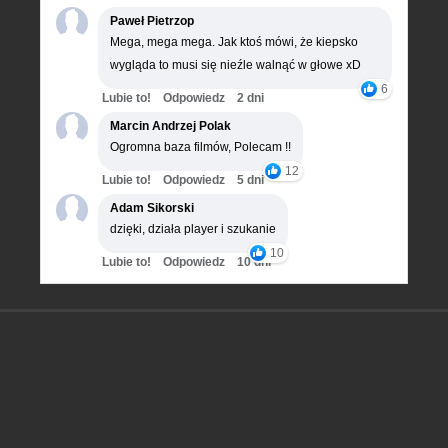
Paweł Pietrzop
Mega, mega mega. Jak ktoś mówi, że kiepsko
wygląda to musi się nieźle walnąć w głowe xD
6
Lubie to!
Odpowiedz
2 dni
Marcin Andrzej Polak
Ogromna baza filmów, Polecam !!
12
Lubie to!
Odpowiedz
5 dni
Adam Sikorski
dzięki, działa player i szukanie
10
Lubie to!
Odpowiedz
10 dni