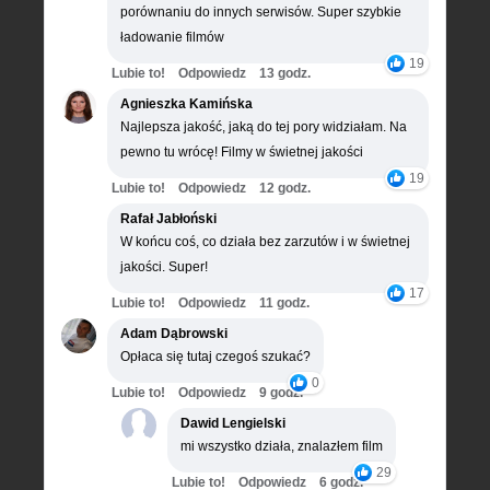
porównaniu do innych serwisów. Super szybkie
ładowanie filmów
19
Lubie to!
Odpowiedz
13 godz.
Agnieszka Kamińska
Najlepsza jakość, jaką do tej pory widziałam. Na
pewno tu wrócę! Filmy w świetnej jakości
19
Lubie to!
Odpowiedz
12 godz.
Rafał Jabłoński
W końcu coś, co działa bez zarzutów i w świetnej
jakości. Super!
17
Lubie to!
Odpowiedz
11 godz.
Adam Dąbrowski
Opłaca się tutaj czegoś szukać?
0
Lubie to!
Odpowiedz
9 godz.
Dawid Lengielski
mi wszystko działa, znalazłem film
29
Lubie to!
Odpowiedz
6 godz.