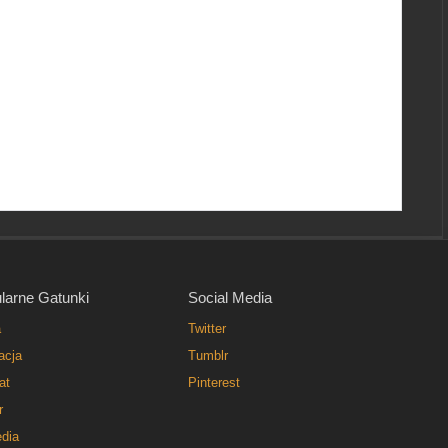
larne Gatunki
Social Media
a
Twitter
acja
Tumblr
at
Pinterest
r
dia