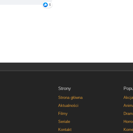
6
Strony
Popu
Strona główna
Akcj
Aktualności
Anim
Filmy
Dram
Seriale
Horro
Kontakt
Kome