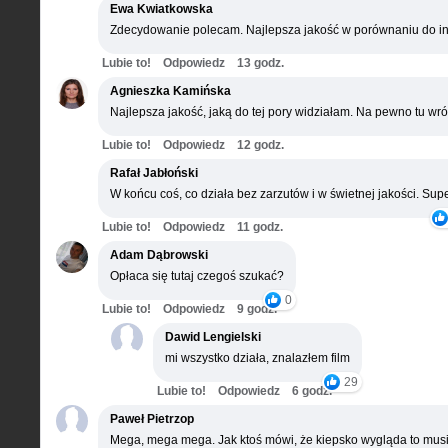
Ewa Kwiatkowska
Zdecydowanie polecam. Najlepsza jakość w porównaniu do in
Lubie to!
Odpowiedz
13 godz.
Agnieszka Kamińska
Najlepsza jakość, jaką do tej pory widziałam. Na pewno tu wró
Lubie to!
Odpowiedz
12 godz.
Rafał Jabłoński
W końcu coś, co działa bez zarzutów i w świetnej jakości. Supe
Lubie to!
Odpowiedz
11 godz.
Adam Dąbrowski
Opłaca się tutaj czegoś szukać?
0
Lubie to!
Odpowiedz
9 godz.
Dawid Lengielski
mi wszystko działa, znalazłem film
29
Lubie to!
Odpowiedz
6 godz.
Paweł Pietrzop
Mega, mega mega. Jak ktoś mówi, że kiepsko wygląda to musi