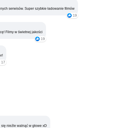
nych serwisów. Super szybkie ładowanie filmów
19
cę! Filmy w świetnej jakości
19
r!
17
 się nieźle walnąć w głowe xD