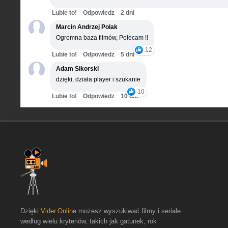
Lubie to!
Odpowiedz
2 dni
Marcin Andrzej Polak
Ogromna baza filmów, Polecam !!
12
Lubie to!
Odpowiedz
5 dni
Adam Sikorski
dzięki, działa player i szukanie
10
Lubie to!
Odpowiedz
10 dni
Dzięki
Vider.Online
możesz wyszukiwać filmy i seriale
według wielu kryteriów, takich jak gatunek, rok