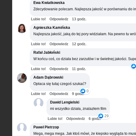
Ewa Kwiatkowska
Zdecydowanie polecam. Najlepsza jakość w porównaniu do in
Lubie to!
Odpowiedz
13 godz.
Agnieszka Kamińska
Najlepsza jakość, jaką do tej pory widziałam. Na pewno tu wró
Lubie to!
Odpowiedz
12 godz.
Rafał Jabłoński
W końcu coś, co działa bez zarzutów i w świetnej jakości. Supe
Lubie to!
Odpowiedz
11 godz.
Adam Dąbrowski
Opłaca się tutaj czegoś szukać?
0
Lubie to!
Odpowiedz
9 godz.
Dawid Lengielski
mi wszystko działa, znalazłem film
29
Lubie to!
Odpowiedz
6 godz.
Paweł Pietrzop
Mega, mega mega. Jak ktoś mówi, że kiepsko wygląda to musi