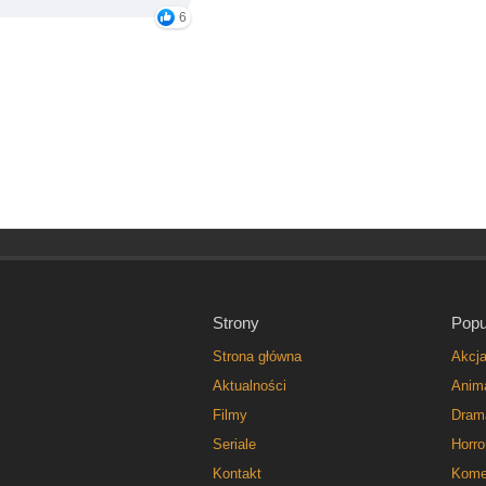
6
Strony
Popu
Strona główna
Akcj
Aktualności
Anim
Filmy
Dram
Seriale
Horro
Kontakt
Kome