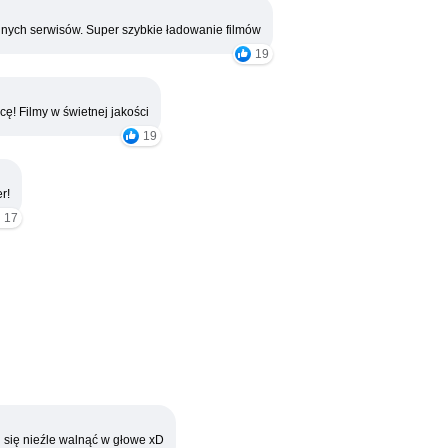
nych serwisów. Super szybkie ładowanie filmów
19
cę! Filmy w świetnej jakości
19
r!
17
 się nieźle walnąć w głowe xD