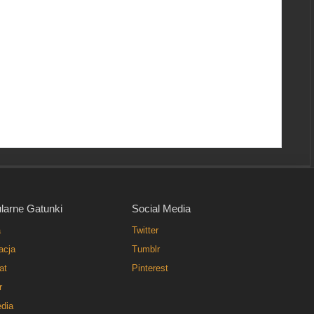
larne Gatunki
Social Media
a
Twitter
acja
Tumblr
at
Pinterest
r
dia