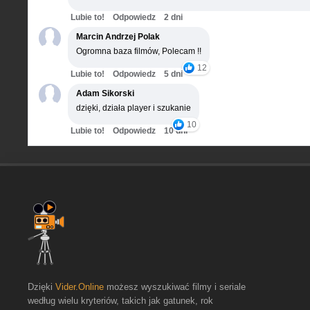
Lubie to!
Odpowiedz
2 dni
Marcin Andrzej Polak
Ogromna baza filmów, Polecam !!
12
Lubie to!
Odpowiedz
5 dni
Adam Sikorski
dzięki, działa player i szukanie
10
Lubie to!
Odpowiedz
10 dni
Dzięki
Vider.Online
możesz wyszukiwać filmy i seriale
według wielu kryteriów, takich jak gatunek, rok