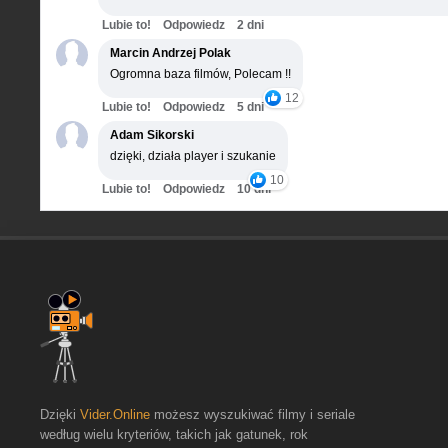
Lubie to!
Odpowiedz
2 dni
Marcin Andrzej Polak
Ogromna baza filmów, Polecam !!
12
Lubie to!
Odpowiedz
5 dni
Adam Sikorski
dzięki, działa player i szukanie
10
Lubie to!
Odpowiedz
10 dni
Dzięki
Vider.Online
możesz wyszukiwać filmy i seriale
według wielu kryteriów, takich jak gatunek, rok