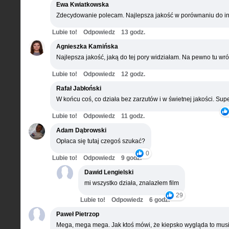
Ewa Kwiatkowska
Zdecydowanie polecam. Najlepsza jakość w porównaniu do in
Lubie to!
Odpowiedz
13 godz.
Agnieszka Kamińska
Najlepsza jakość, jaką do tej pory widziałam. Na pewno tu wró
Lubie to!
Odpowiedz
12 godz.
Rafał Jabłoński
W końcu coś, co działa bez zarzutów i w świetnej jakości. Supe
Lubie to!
Odpowiedz
11 godz.
Adam Dąbrowski
Opłaca się tutaj czegoś szukać?
0
Lubie to!
Odpowiedz
9 godz.
Dawid Lengielski
mi wszystko działa, znalazłem film
29
Lubie to!
Odpowiedz
6 godz.
Paweł Pietrzop
Mega, mega mega. Jak ktoś mówi, że kiepsko wygląda to musi