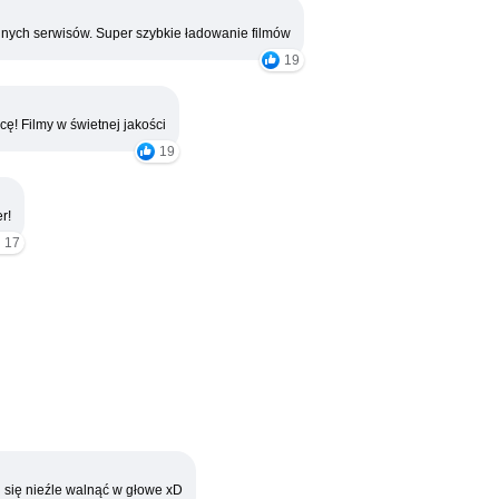
nych serwisów. Super szybkie ładowanie filmów
19
cę! Filmy w świetnej jakości
19
r!
17
 się nieźle walnąć w głowe xD