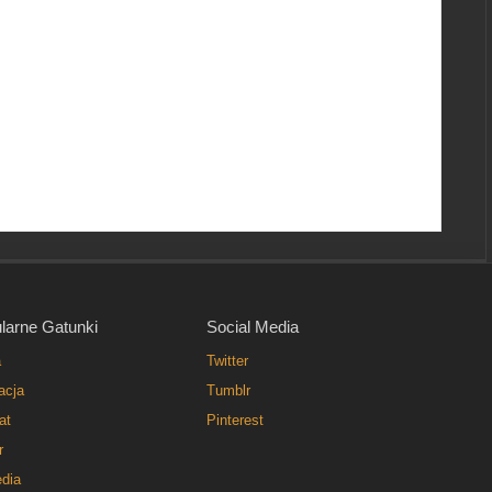
larne Gatunki
Social Media
a
Twitter
acja
Tumblr
at
Pinterest
r
dia