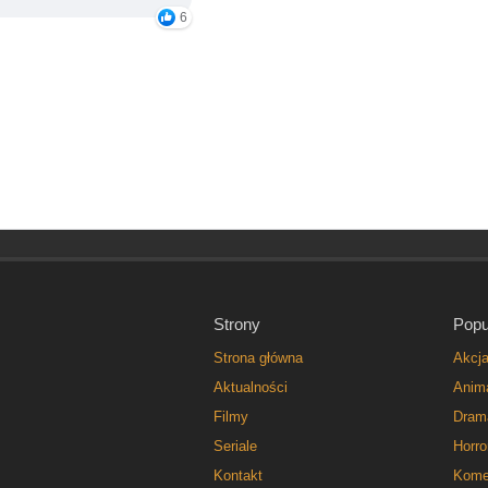
6
Strony
Popu
Strona główna
Akcj
Aktualności
Anim
Filmy
Dram
Seriale
Horro
Kontakt
Kome