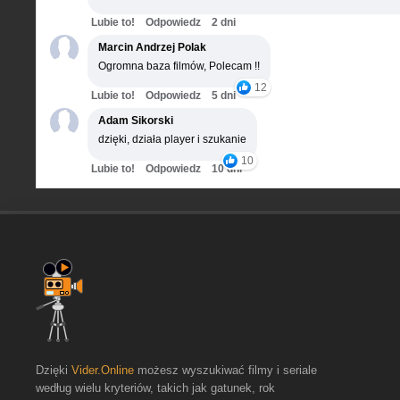
Lubie to!
Odpowiedz
2 dni
Marcin Andrzej Polak
Ogromna baza filmów, Polecam !!
12
Lubie to!
Odpowiedz
5 dni
Adam Sikorski
dzięki, działa player i szukanie
10
Lubie to!
Odpowiedz
10 dni
Dzięki
Vider.Online
możesz wyszukiwać filmy i seriale
według wielu kryteriów, takich jak gatunek, rok