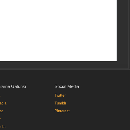
larne Gatunki
Social Media
a
Twitter
acja
Tumblr
at
Pinterest
r
dia