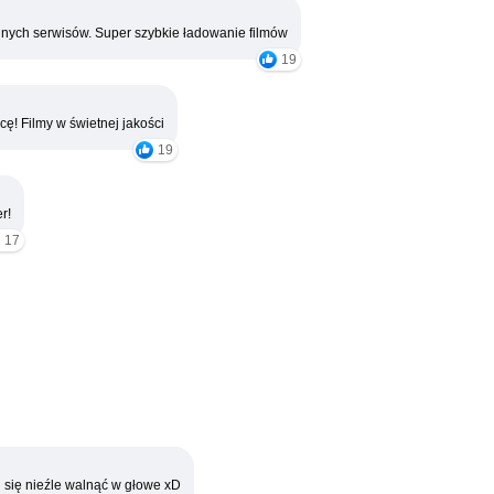
nych serwisów. Super szybkie ładowanie filmów
19
cę! Filmy w świetnej jakości
19
r!
17
 się nieźle walnąć w głowe xD