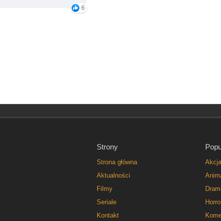
6
Strony
Popu
Strona główna
Akcj
Aktualności
Anim
Filmy
Dram
Seriale
Horro
Kontakt
Kome