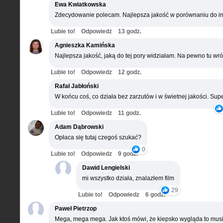
Ewa Kwiatkowska
Zdecydowanie polecam. Najlepsza jakość w porównaniu do in
Lubie to!
Odpowiedz
13 godz.
Agnieszka Kamińska
Najlepsza jakość, jaką do tej pory widziałam. Na pewno tu wró
Lubie to!
Odpowiedz
12 godz.
Rafał Jabłoński
W końcu coś, co działa bez zarzutów i w świetnej jakości. Supe
Lubie to!
Odpowiedz
11 godz.
Adam Dąbrowski
Opłaca się tutaj czegoś szukać?
0
Lubie to!
Odpowiedz
9 godz.
Dawid Lengielski
mi wszystko działa, znalazłem film
29
Lubie to!
Odpowiedz
6 godz.
Paweł Pietrzop
Mega, mega mega. Jak ktoś mówi, że kiepsko wygląda to musi