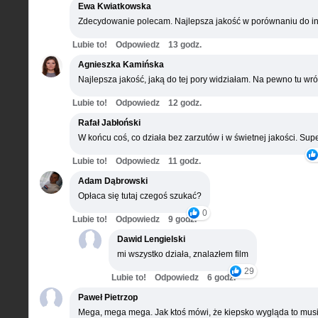
Ewa Kwiatkowska
Zdecydowanie polecam. Najlepsza jakość w porównaniu do in
Lubie to!
Odpowiedz
13 godz.
Agnieszka Kamińska
Najlepsza jakość, jaką do tej pory widziałam. Na pewno tu wró
Lubie to!
Odpowiedz
12 godz.
Rafał Jabłoński
W końcu coś, co działa bez zarzutów i w świetnej jakości. Supe
Lubie to!
Odpowiedz
11 godz.
Adam Dąbrowski
Opłaca się tutaj czegoś szukać?
0
Lubie to!
Odpowiedz
9 godz.
Dawid Lengielski
mi wszystko działa, znalazłem film
29
Lubie to!
Odpowiedz
6 godz.
Paweł Pietrzop
Mega, mega mega. Jak ktoś mówi, że kiepsko wygląda to musi