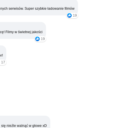
nych serwisów. Super szybkie ładowanie filmów
19
cę! Filmy w świetnej jakości
19
r!
17
 się nieźle walnąć w głowe xD