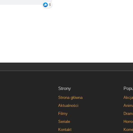
6
Strony
Popu
Strona główna
Akcj
Aktualności
Anim
Filmy
Dram
Seriale
Horro
Kontakt
Kome