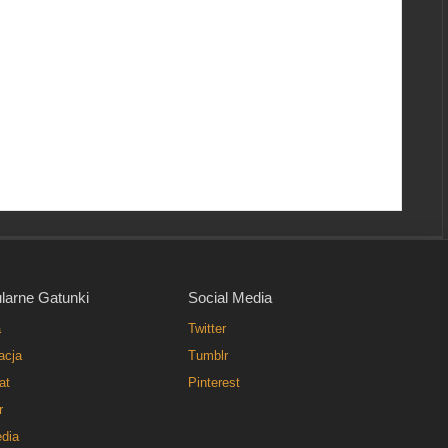
larne Gatunki
Social Media
a
Twitter
acja
Tumblr
at
Pinterest
r
dia