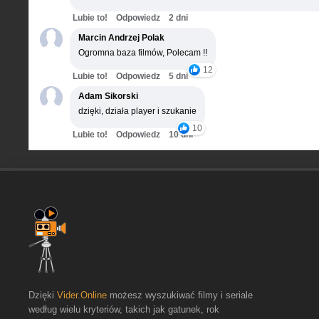
Lubie to!
Odpowiedz
2 dni
Marcin Andrzej Polak
Ogromna baza filmów, Polecam !!
12
Lubie to!
Odpowiedz
5 dni
Adam Sikorski
dzięki, działa player i szukanie
10
Lubie to!
Odpowiedz
10 dni
Dzięki
Vider.Online
możesz wyszukiwać filmy i seriale
według wielu kryteriów, takich jak gatunek, rok