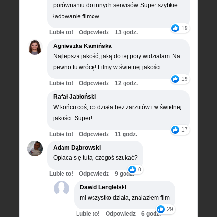
porównaniu do innych serwisów. Super szybkie
ładowanie filmów
19
Lubie to!
Odpowiedz
13 godz.
Agnieszka Kamińska
Najlepsza jakość, jaką do tej pory widziałam. Na
pewno tu wrócę! Filmy w świetnej jakości
19
Lubie to!
Odpowiedz
12 godz.
Rafał Jabłoński
W końcu coś, co działa bez zarzutów i w świetnej
jakości. Super!
17
Lubie to!
Odpowiedz
11 godz.
Adam Dąbrowski
Opłaca się tutaj czegoś szukać?
0
Lubie to!
Odpowiedz
9 godz.
Dawid Lengielski
mi wszystko działa, znalazłem film
29
Lubie to!
Odpowiedz
6 godz.