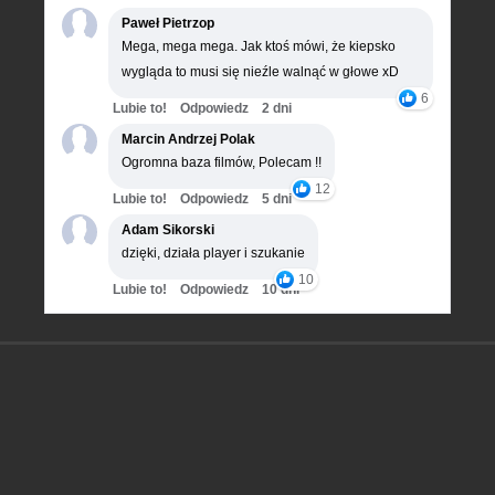
Paweł Pietrzop
Mega, mega mega. Jak ktoś mówi, że kiepsko
wygląda to musi się nieźle walnąć w głowe xD
6
Lubie to!
Odpowiedz
2 dni
Marcin Andrzej Polak
Ogromna baza filmów, Polecam !!
12
Lubie to!
Odpowiedz
5 dni
Adam Sikorski
dzięki, działa player i szukanie
10
Lubie to!
Odpowiedz
10 dni