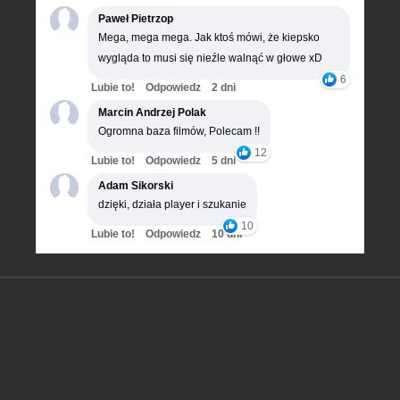
Paweł Pietrzop
Mega, mega mega. Jak ktoś mówi, że kiepsko
wygląda to musi się nieźle walnąć w głowe xD
6
Lubie to!
Odpowiedz
2 dni
Marcin Andrzej Polak
Ogromna baza filmów, Polecam !!
12
Lubie to!
Odpowiedz
5 dni
Adam Sikorski
dzięki, działa player i szukanie
10
Lubie to!
Odpowiedz
10 dni