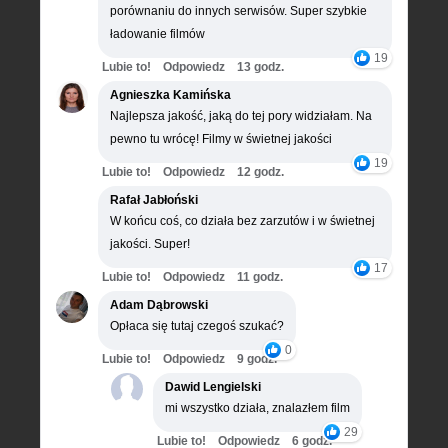
porównaniu do innych serwisów. Super szybkie
ładowanie filmów
19
Lubie to!
Odpowiedz
13 godz.
Agnieszka Kamińska
Najlepsza jakość, jaką do tej pory widziałam. Na
pewno tu wrócę! Filmy w świetnej jakości
19
Lubie to!
Odpowiedz
12 godz.
Rafał Jabłoński
W końcu coś, co działa bez zarzutów i w świetnej
jakości. Super!
17
Lubie to!
Odpowiedz
11 godz.
Adam Dąbrowski
Opłaca się tutaj czegoś szukać?
0
Lubie to!
Odpowiedz
9 godz.
Dawid Lengielski
mi wszystko działa, znalazłem film
29
Lubie to!
Odpowiedz
6 godz.