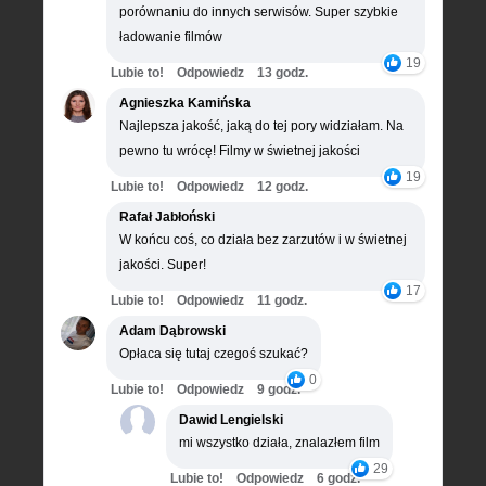
porównaniu do innych serwisów. Super szybkie
ładowanie filmów
19
Lubie to!
Odpowiedz
13 godz.
Agnieszka Kamińska
Najlepsza jakość, jaką do tej pory widziałam. Na
pewno tu wrócę! Filmy w świetnej jakości
19
Lubie to!
Odpowiedz
12 godz.
Rafał Jabłoński
W końcu coś, co działa bez zarzutów i w świetnej
jakości. Super!
17
Lubie to!
Odpowiedz
11 godz.
Adam Dąbrowski
Opłaca się tutaj czegoś szukać?
0
Lubie to!
Odpowiedz
9 godz.
Dawid Lengielski
mi wszystko działa, znalazłem film
29
Lubie to!
Odpowiedz
6 godz.