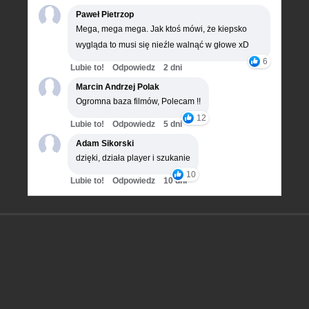
Paweł Pietrzop
Mega, mega mega. Jak ktoś mówi, że kiepsko
wygląda to musi się nieźle walnąć w głowe xD
6
Lubie to!
Odpowiedz
2 dni
Marcin Andrzej Polak
Ogromna baza filmów, Polecam !!
12
Lubie to!
Odpowiedz
5 dni
Adam Sikorski
dzięki, działa player i szukanie
10
Lubie to!
Odpowiedz
10 dni