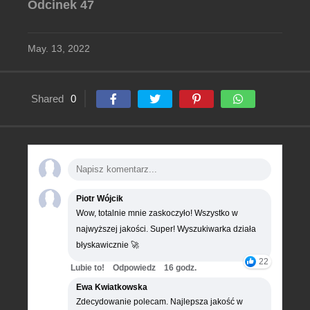
Odcinek 47
May. 13, 2022
Shared
0
Piotr Wójcik
Wow, totalnie mnie zaskoczyło! Wszystko w
najwyższej jakości. Super! Wyszukiwarka działa
błyskawicznie 🚀
22
Lubie to!
Odpowiedz
16 godz.
Ewa Kwiatkowska
Zdecydowanie polecam. Najlepsza jakość w