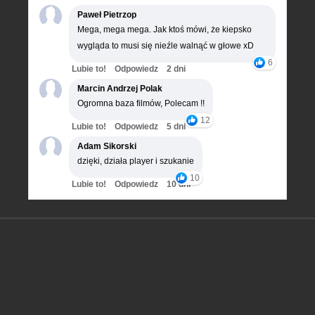
Paweł Pietrzop
Mega, mega mega. Jak ktoś mówi, że kiepsko
wygląda to musi się nieźle walnąć w głowe xD
6
Lubie to!
Odpowiedz
2 dni
Marcin Andrzej Polak
Ogromna baza filmów, Polecam !!
12
Lubie to!
Odpowiedz
5 dni
Adam Sikorski
dzięki, działa player i szukanie
10
Lubie to!
Odpowiedz
10 dni