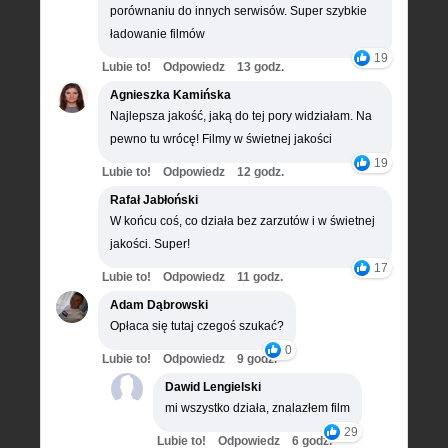
porównaniu do innych serwisów. Super szybkie
ładowanie filmów
19
Lubie to!
Odpowiedz
13 godz.
Agnieszka Kamińska
Najlepsza jakość, jaką do tej pory widziałam. Na
pewno tu wrócę! Filmy w świetnej jakości
19
Lubie to!
Odpowiedz
12 godz.
Rafał Jabłoński
W końcu coś, co działa bez zarzutów i w świetnej
jakości. Super!
17
Lubie to!
Odpowiedz
11 godz.
Adam Dąbrowski
Opłaca się tutaj czegoś szukać?
0
Lubie to!
Odpowiedz
9 godz.
Dawid Lengielski
mi wszystko działa, znalazłem film
29
Lubie to!
Odpowiedz
6 godz.