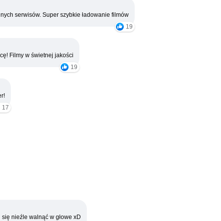
nych serwisów. Super szybkie ładowanie filmów
19
cę! Filmy w świetnej jakości
19
r!
17
 się nieźle walnąć w głowe xD