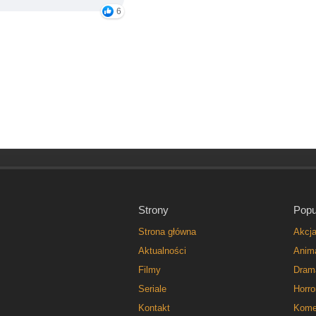
6
Strony
Popu
Strona główna
Akcj
Aktualności
Anim
Filmy
Dram
Seriale
Horro
Kontakt
Kome