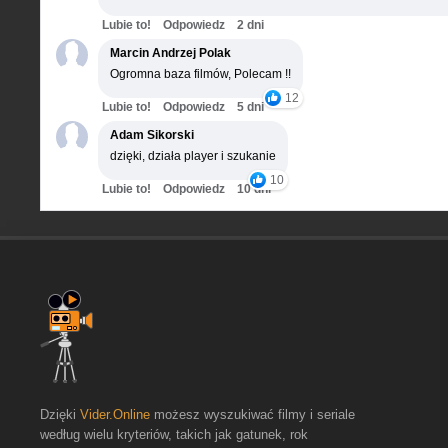
Lubie to!
Odpowiedz
2 dni
Marcin Andrzej Polak
Ogromna baza filmów, Polecam !!
12
Lubie to!
Odpowiedz
5 dni
Adam Sikorski
dzięki, działa player i szukanie
10
Lubie to!
Odpowiedz
10 dni
Dzięki
Vider.Online
możesz wyszukiwać filmy i seriale
według wielu kryteriów, takich jak gatunek, rok