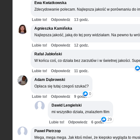
Ewa Kwiatkowska
Zdecydowanie polecam. Najlepsza jakość w porównaniu do in
Lubie to!
Odpowiedz
13 godz.
Agnieszka Kamińska
Najlepsza jakość, jaką do tej pory widziałam. Na pewno tu wró
Lubie to!
Odpowiedz
12 godz.
Rafał Jabłoński
W końcu coś, co działa bez zarzutów i w świetnej jakości. Supe
Lubie to!
Odpowiedz
11 godz.
Adam Dąbrowski
Opłaca się tutaj czegoś szukać?
0
Lubie to!
Odpowiedz
9 godz.
Dawid Lengielski
mi wszystko działa, znalazłem film
29
Lubie to!
Odpowiedz
6 godz.
Paweł Pietrzop
Mega, mega mega. Jak ktoś mówi, że kiepsko wygląda to musi