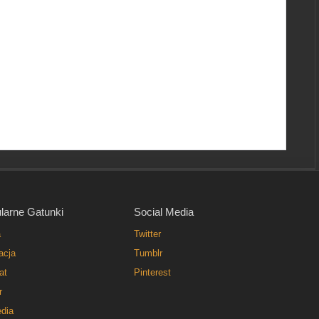
larne Gatunki
Social Media
a
Twitter
acja
Tumblr
at
Pinterest
r
dia