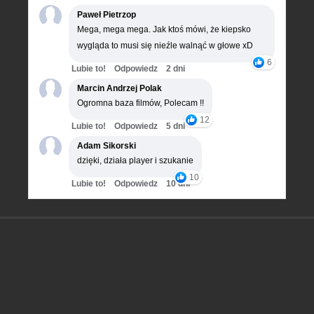
Paweł Pietrzop
Mega, mega mega. Jak ktoś mówi, że kiepsko
wygląda to musi się nieźle walnąć w głowe xD
6
Lubie to!
Odpowiedz
2 dni
Marcin Andrzej Polak
Ogromna baza filmów, Polecam !!
12
Lubie to!
Odpowiedz
5 dni
Adam Sikorski
dzięki, działa player i szukanie
10
Lubie to!
Odpowiedz
10 dni