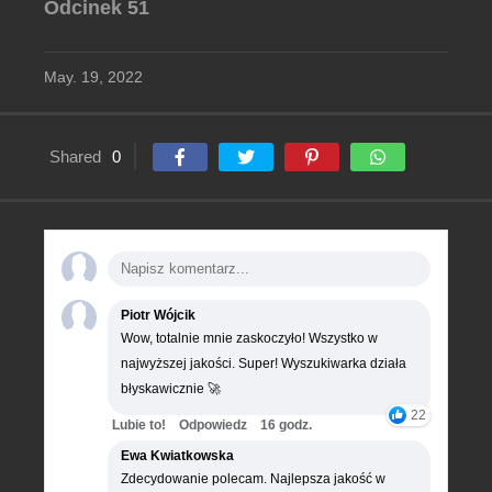
Odcinek 51
May. 19, 2022
Shared
0
Piotr Wójcik
Wow, totalnie mnie zaskoczyło! Wszystko w
najwyższej jakości. Super! Wyszukiwarka działa
błyskawicznie 🚀
22
Lubie to!
Odpowiedz
16 godz.
Ewa Kwiatkowska
Zdecydowanie polecam. Najlepsza jakość w