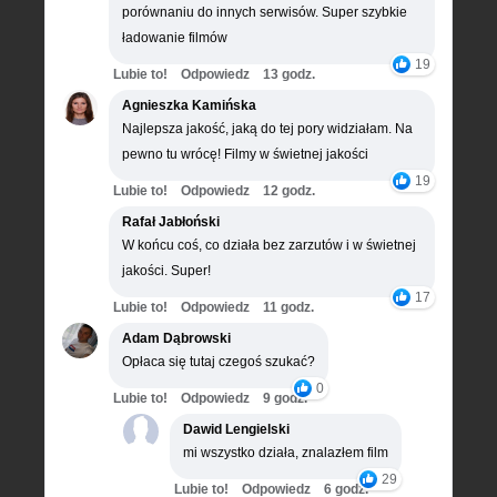
porównaniu do innych serwisów. Super szybkie
ładowanie filmów
19
Lubie to!
Odpowiedz
13 godz.
Agnieszka Kamińska
Najlepsza jakość, jaką do tej pory widziałam. Na
pewno tu wrócę! Filmy w świetnej jakości
19
Lubie to!
Odpowiedz
12 godz.
Rafał Jabłoński
W końcu coś, co działa bez zarzutów i w świetnej
jakości. Super!
17
Lubie to!
Odpowiedz
11 godz.
Adam Dąbrowski
Opłaca się tutaj czegoś szukać?
0
Lubie to!
Odpowiedz
9 godz.
Dawid Lengielski
mi wszystko działa, znalazłem film
29
Lubie to!
Odpowiedz
6 godz.