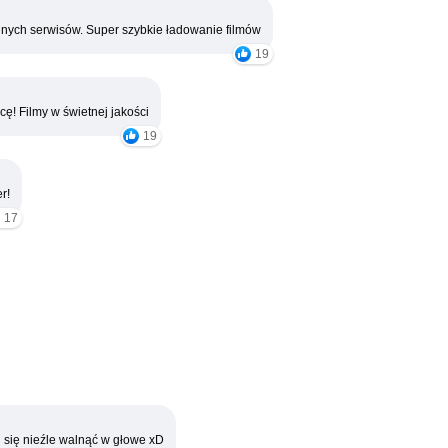
nych serwisów. Super szybkie ładowanie filmów
19
cę! Filmy w świetnej jakości
19
r!
17
 się nieźle walnąć w głowe xD