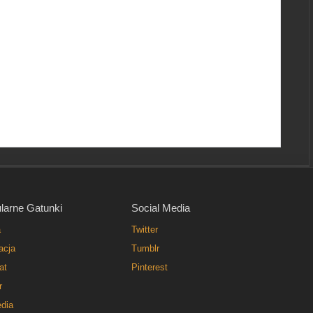
larne Gatunki
Social Media
a
Twitter
acja
Tumblr
at
Pinterest
r
dia