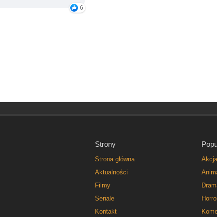
6
Strony
Popu
Strona główna
Akcj
Aktualności
Anim
Filmy
Dram
Seriale
Horro
Kontakt
Kome