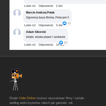
Lubie to!
Odpowiedz
2 dni
Marcin Andrzej Polak
Ogromna baza filmów, Polecam !!
12
Lubie to!
Odpowiedz
5 dni
Adam Sikorski
dzięki, działa player i szukanie
10
Lubie to!
Odpowiedz
10 dni
Dzięki
Vider.Online
możesz wyszukiwać filmy i seriale
według wielu kryteriów, takich jak gatunek, rok