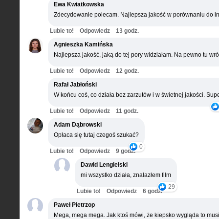
Ewa Kwiatkowska
Zdecydowanie polecam. Najlepsza jakość w porównaniu do in
Lubie to!
Odpowiedz
13 godz.
Agnieszka Kamińska
Najlepsza jakość, jaką do tej pory widziałam. Na pewno tu wró
Lubie to!
Odpowiedz
12 godz.
Rafał Jabłoński
W końcu coś, co działa bez zarzutów i w świetnej jakości. Supe
Lubie to!
Odpowiedz
11 godz.
Adam Dąbrowski
Opłaca się tutaj czegoś szukać?
0
Lubie to!
Odpowiedz
9 godz.
Dawid Lengielski
mi wszystko działa, znalazłem film
29
Lubie to!
Odpowiedz
6 godz.
Paweł Pietrzop
Mega, mega mega. Jak ktoś mówi, że kiepsko wygląda to musi