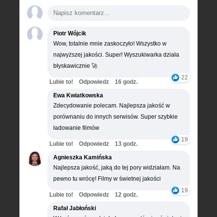
Piotr Wójcik
Wow, totalnie mnie zaskoczyło! Wszystko w
najwyższej jakości. Super! Wyszukiwarka działa
błyskawicznie 🚀
22
Lubie to!
Odpowiedz
16 godz.
Ewa Kwiatkowska
Zdecydowanie polecam. Najlepsza jakość w
porównaniu do innych serwisów. Super szybkie
ładowanie filmów
19
Lubie to!
Odpowiedz
13 godz.
Agnieszka Kamińska
Najlepsza jakość, jaką do tej pory widziałam. Na
pewno tu wrócę! Filmy w świetnej jakości
19
Lubie to!
Odpowiedz
12 godz.
Rafał Jabłoński