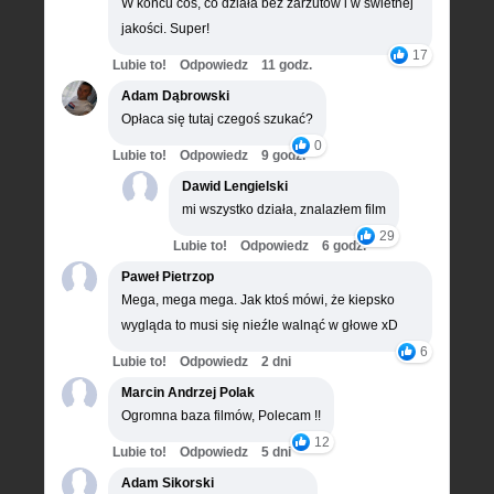
W końcu coś, co działa bez zarzutów i w świetnej
jakości. Super!
17
Lubie to!
Odpowiedz
11 godz.
Adam Dąbrowski
Opłaca się tutaj czegoś szukać?
0
Lubie to!
Odpowiedz
9 godz.
Dawid Lengielski
mi wszystko działa, znalazłem film
29
Lubie to!
Odpowiedz
6 godz.
Paweł Pietrzop
Mega, mega mega. Jak ktoś mówi, że kiepsko
wygląda to musi się nieźle walnąć w głowe xD
6
Lubie to!
Odpowiedz
2 dni
Marcin Andrzej Polak
Ogromna baza filmów, Polecam !!
12
Lubie to!
Odpowiedz
5 dni
Adam Sikorski