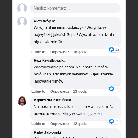
Piotr Wójcik
Wow, totalnie mnie zaskoczyło! Wszystko w
najwyższej jakości. Super! Wyszukiwarka działa
błyskawicznie 🚀
22
Lubie to!
Odpowiedz
16 godz.
Ewa Kwiatkowska
Zdecydowanie polecam. Najlepsza jakość w
porównaniu do innych serwisów. Super szybkie
ładowanie filmów
19
Lubie to!
Odpowiedz
13 godz.
Agnieszka Kamińska
Najlepsza jakość, jaką do tej pory widziałam. Na
pewno tu wrócę! Filmy w świetnej jakości
19
Lubie to!
Odpowiedz
12 godz.
Rafał Jabłoński