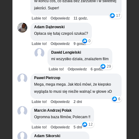
W końcu coś, co działa bez zarzutów i w świetnej
jakości. Super!
17
Lubie to!
Odpowiedz
11 godz.
Adam Dąbrowski
Opłaca się tutaj czegoś szukać?
0
Lubie to!
Odpowiedz
9 godz.
Dawid Lengielski
mi wszystko działa, znalazłem film
29
Lubie to!
Odpowiedz
6 godz.
Paweł Pietrzop
Mega, mega mega. Jak ktoś mówi, że kiepsko
wygląda to musi się nieźle walnąć w głowe xD
6
Lubie to!
Odpowiedz
2 dni
Marcin Andrzej Polak
Ogromna baza filmów, Polecam !!
12
Lubie to!
Odpowiedz
5 dni
Adam Sikorski